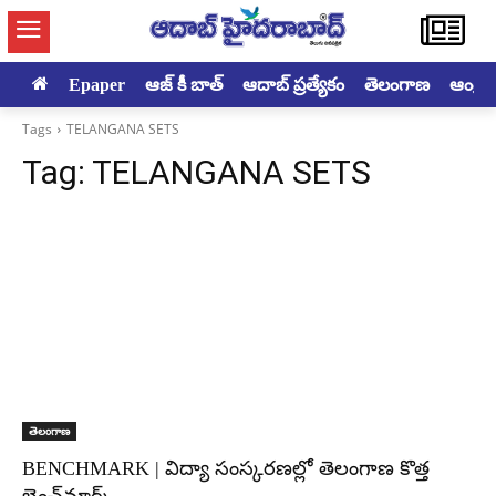
Epaper
ఆజ్ కీ బాత్
ఆదాబ్ ప్రత్యేకం
తెలంగాణ
ఆంధ్రప్ర
Tags
TELANGANA SETS
Tag:
TELANGANA SETS
తెలంగాణ
BENCHMARK | విద్యా సంస్కరణల్లో తెలంగాణ కొత్త