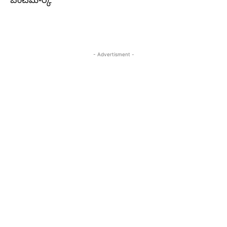
బెంచ్‌మార్క్‌
- Advertisment -