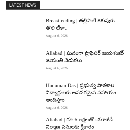
LATEST NEWS
Breastfeeding | తల్లిపాలే శిశువుకు
తొలి టీకా..
August 6, 2026
Aliabad | ఘనంగా ప్రొఫెసర్ జయశంకర్
జయంతి వేడుకలు
August 6, 2026
Hanuman Das | ప్రభుత్వ పాఠశాల
విద్యార్థులకు అవసరమైన సహాయం
అందిస్తాం
August 6, 2026
Aliabad | రూ.6 లక్షలతో యూజీడీ
నిర్మాణ పనులకు శ్రీకారం