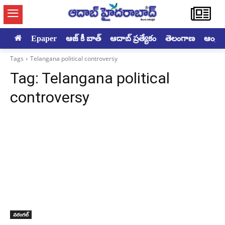
Epaper
ఆజ్ కీ బాత్
ఆదాబ్ ప్రత్యేకం
తెలంగాణ
ఆంధ్రప్ర
Tags
Telangana political controversy
Tag:
Telangana political
controversy
వరంగల్‌