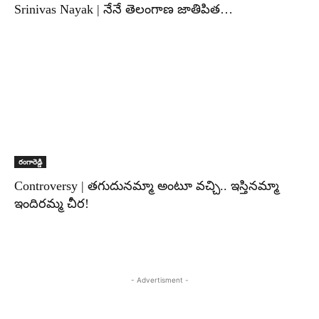
Srinivas Nayak | నేనే తెలంగాణ జాతిపిత…
రంగారెడ్డి
Controversy | తగుదునమ్మా అంటూ వచ్చి.. ఇస్తినమ్మా
ఇందిరమ్మ చీర!
- Advertisment -