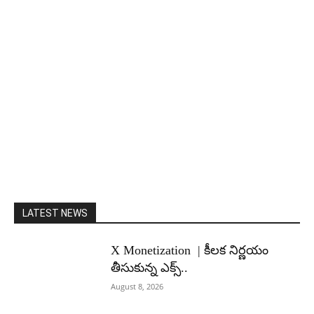
LATEST NEWS
X Monetization | కీలక నిర్ణయం
తీసుకున్న ఎక్స్..
August 8, 2026