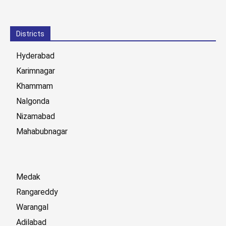
Districts
Hyderabad
Karimnagar
Khammam
Nalgonda
Nizamabad
Mahabubnagar
Medak
Rangareddy
Warangal
Adilabad