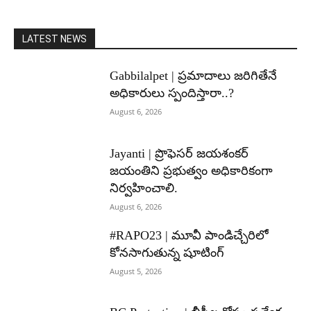
LATEST NEWS
Gabbilalpet | ప్రమాదాలు జరిగితేనే
అధికారులు స్పందిస్తారా..?
August 6, 2026
Jayanti | ప్రొఫెసర్ జయశంకర్
జయంతిని ప్రభుత్వం అధికారికంగా
నిర్వహించాలి.
August 6, 2026
#RAPO23 | మూవీ పాండిచ్చేరిలో
కోనసాగుతున్న షూటింగ్
August 5, 2026