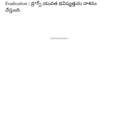
Eradication | డ్ర*గ్స్ యువత భవిష్యత్తును నాశనం
చేస్తుంది.
- Advertisment -