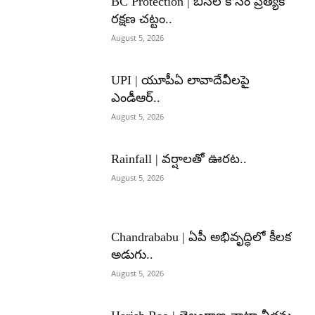
BC Protection | బీసీల కోసం ప్రత్యేక
రక్షణ చట్టం..
August 5, 2026
UPI | యూపీఏ లావాదేవీలపై
ఎండీఆర్..
August 5, 2026
Rainfall | వర్షాలతో ఊరట..
August 5, 2026
Chandrababu | ఏపీ అభివృద్ధిలో కీలక
అడుగు..
August 5, 2026