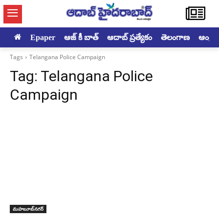
Epaper
ఆజ్ కీ బాత్
ఆదాబ్ ప్రత్యేకం
తెలంగాణ
ఆంధ్రప్ర
Tags
Telangana Police Campaign
Tag:
Telangana Police
Campaign
మహబూబ్‌నగర్‌