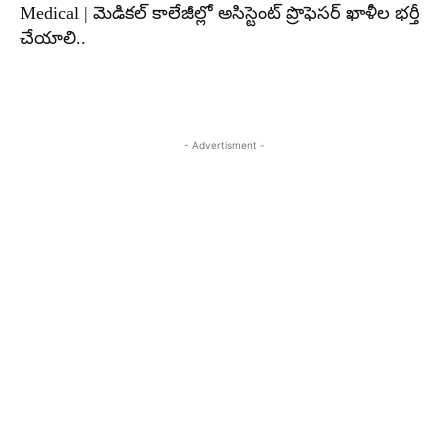
Medical | మెడికల్ కాలేజీల్లో అసిస్టెంట్ ప్రొఫెసర్ ఖాళీల భర్తీ
చేయాలి..
- Advertisment -