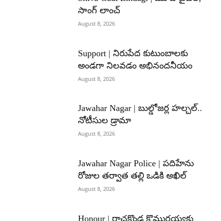
సాంగ్ లాంచ్
August 8, 2026
Support | నిరుపేద కుటుంబాలకు
అండగా నిలవడం అభినందనీయం
August 8, 2026
Jawahar Nagar | బుల్డోజర్ల హల్చల్..
నోటీసుల డ్రామా
August 8, 2026
Jawahar Nagar Police | పదిహేను
రోజుల తర్వాత తల్లి ఒడికి అఖిల్
August 8, 2026
Honour | రాచకొండ కొమురయ్యకు