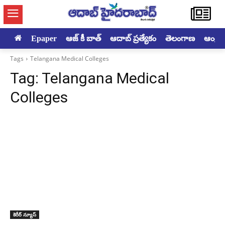
Epaper
ఆజ్ కీ బాత్
ఆదాబ్ ప్రత్యేకం
తెలంగాణ
ఆంధ్రప్ర
Tags
Telangana Medical Colleges
Tag:
Telangana Medical
Colleges
కెరీర్ న్యూస్