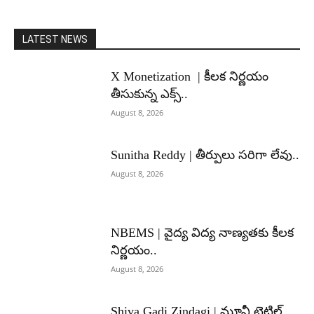
LATEST NEWS
X Monetization | కీలక నిర్ణయం
తీసుకున్న ఎక్స్..
August 8, 2026
Sunitha Reddy | తీర్పులు సరిగా లేవు..
August 8, 2026
NBEMS | వైద్య విద్య నాణ్యతకు కీలక
నిర్ణయం..
August 8, 2026
Shiva Gadi Zindagi | మూవీ టైటిల్,