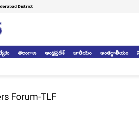
derabad District
్యేకం
తెలంగాణ
ఆంధ్రప్రదేశ్
జాతీయం
అంతర్జాతీయం
ers Forum-TLF