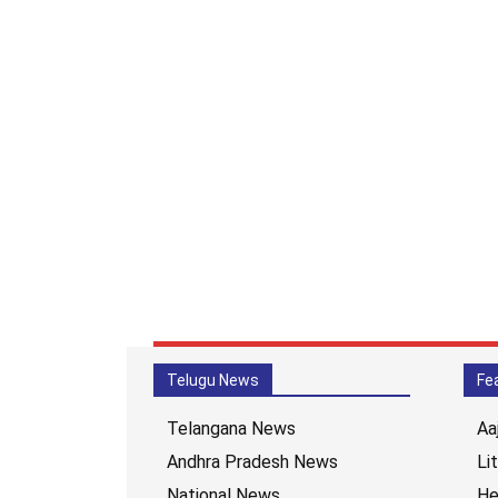
Telugu News
Fe
Telangana News
Aa
Andhra Pradesh News
Li
National News
He