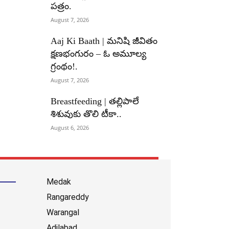
పత్రం.
August 7, 2026
Aaj Ki Baath | మనిషి జీవితం
క్షణభంగురం – ఓ అమూల్య
గ్రంథం!.
August 7, 2026
Breastfeeding | తల్లిపాలే
శిశువుకు తొలి టీకా..
August 6, 2026
Medak
Rangareddy
Warangal
Adilabad