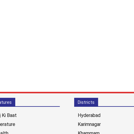
atures
Districts
j Ki Baat
Hyderabad
terature
Karimnagar
alth
Khammam