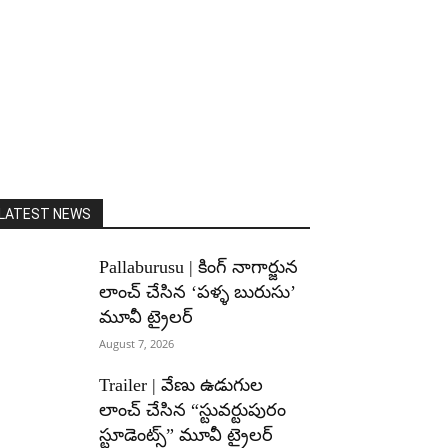
LATEST NEWS
Pallaburusu | కింగ్ నాగార్జున
లాంచ్ చేసిన ‘పళ్ళ బురుసు’
మూవీ ట్రైలర్
August 7, 2026
Trailer | వేణు ఉడుగుల
లాంచ్ చేసిన “స్టువర్టుపురం
స్టూడెంట్స్” మూవీ ట్రైలర్