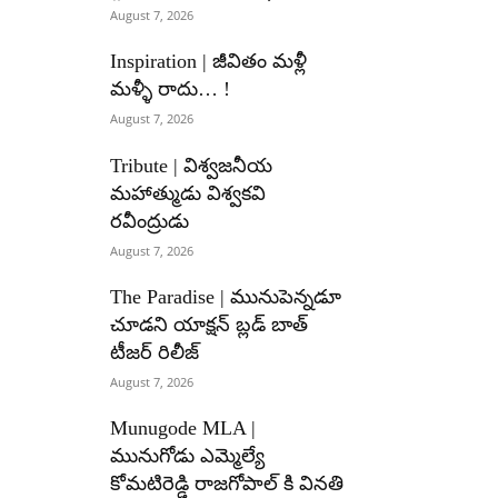
August 7, 2026
Inspiration | జీవితం మళ్లీ
మళ్ళీ రాదు… !
August 7, 2026
Tribute | విశ్వజనీయ
మహాత్ముడు విశ్వకవి
రవీంద్రుడు
August 7, 2026
The Paradise | మునుపెన్నడూ
చూడని యాక్షన్ బ్లడ్ బాత్
టీజర్ రిలీజ్
August 7, 2026
Munugode MLA |
మునుగోడు ఎమ్మెల్యే
కోమటిరెడ్డి రాజగోపాల్ కి వినతి