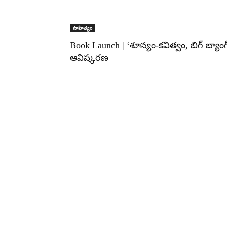
సాహిత్యం
Book Launch | ‘శూన్యం-కవిత్వం, బిగ్ బ్యాంగ
ఆవిష్కరణ