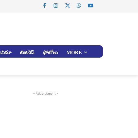
సినిమా
బిజినెస్
ఫోటోలు
MORE
- Advertisment -