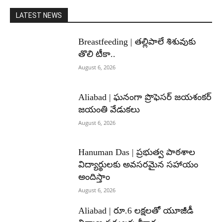
LATEST NEWS
Breastfeeding | తల్లిపాలే శిశువుకు
తొలి టీకా..
August 6, 2026
Aliabad | ఘనంగా ప్రొఫెసర్ జయశంకర్
జయంతి వేడుకలు
August 6, 2026
Hanuman Das | ప్రభుత్వ పాఠశాల
విద్యార్థులకు అవసరమైన సహాయం
అందిస్తాం
August 6, 2026
Aliabad | రూ.6 లక్షలతో యూజీడీ