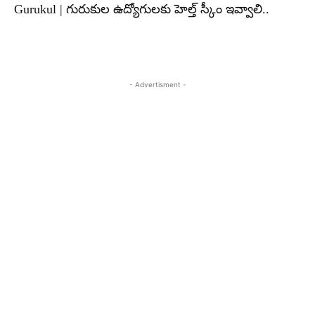
Gurukul | గురుకుల ఉద్యోగులకు హెల్త్ స్కీం ఇవ్వాలి..
- Advertisment -