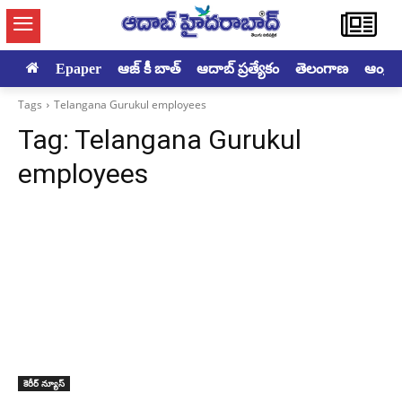
Epaper
ఆజ్ కీ బాత్
ఆదాబ్ ప్రత్యేకం
తెలంగాణ
ఆంధ్రప్ర
Tags
Telangana Gurukul employees
Tag:
Telangana Gurukul
employees
కెరీర్ న్యూస్