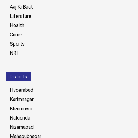
Aaj Ki Baat
Literature
Health
Crime
Sports
NRI
Districts
Hyderabad
Karimnagar
Khammam
Nalgonda
Nizamabad
Mahabubnagar