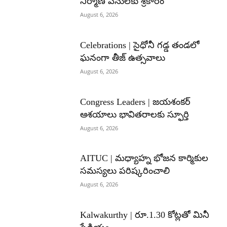
నిర్మాణ పనులకు శ్రీకారం
August 6, 2026
Celebrations | సైధోనీ గడ్డ తండలో
ఘనంగా తీజ్ ఉత్సవాలు
August 6, 2026
Congress Leaders | జయశంకర్
ఆశయాలు భావితరాలకు స్ఫూర్తి
August 6, 2026
AITUC | మధ్యాహ్న భోజన కార్మికుల
సమస్యలు పరిష్కరించాలి
August 6, 2026
Kalwakurthy | రూ.1.30 కోట్లతో మినీ