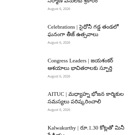
నిర్మాణ పనులకు శ్రీకారం
August 6, 2026
Celebrations | సైధోనీ గడ్డ తండలో
ఘనంగా తీజ్ ఉత్సవాలు
August 6, 2026
Congress Leaders | జయశంకర్
ఆశయాలు భావితరాలకు స్ఫూర్తి
August 6, 2026
AITUC | మధ్యాహ్న భోజన కార్మికుల
సమస్యలు పరిష్కరించాలి
August 6, 2026
Kalwakurthy | రూ.1.30 కోట్లతో మినీ