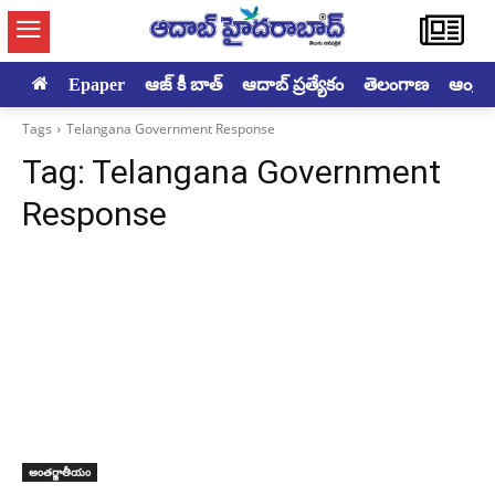
Epaper
ఆజ్ కీ బాత్
ఆదాబ్ ప్రత్యేకం
తెలంగాణ
ఆంధ్రప్ర
Tags
Telangana Government Response
Tag:
Telangana Government
Response
అంతర్జాతీయం