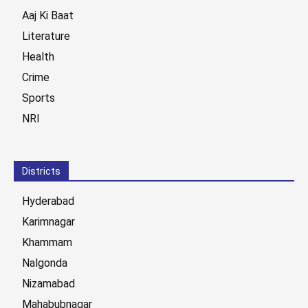
Aaj Ki Baat
Literature
Health
Crime
Sports
NRI
Districts
Hyderabad
Karimnagar
Khammam
Nalgonda
Nizamabad
Mahabubnagar