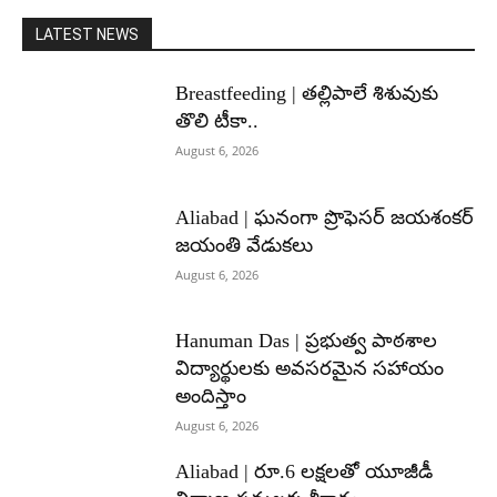
LATEST NEWS
Breastfeeding | తల్లిపాలే శిశువుకు
తొలి టీకా..
August 6, 2026
Aliabad | ఘనంగా ప్రొఫెసర్ జయశంకర్
జయంతి వేడుకలు
August 6, 2026
Hanuman Das | ప్రభుత్వ పాఠశాల
విద్యార్థులకు అవసరమైన సహాయం
అందిస్తాం
August 6, 2026
Aliabad | రూ.6 లక్షలతో యూజీడీ