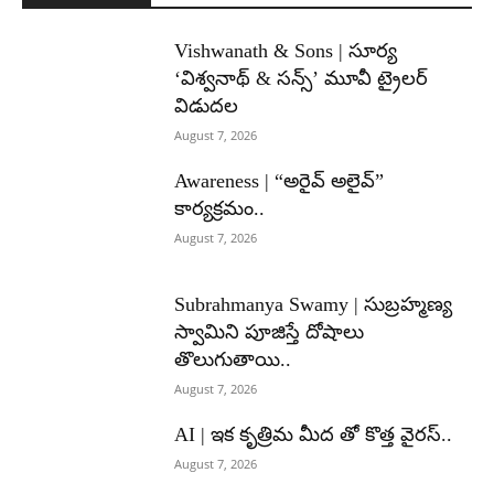
Vishwanath & Sons | సూర్య
‘విశ్వనాథ్ & సన్స్’ మూవీ ట్రైలర్
విడుదల
August 7, 2026
Awareness | “అరైవ్ అలైవ్”
కార్యక్రమం..
August 7, 2026
Subrahmanya Swamy | సుబ్రహ్మణ్య
స్వామిని పూజిస్తే దోషాలు
తొలుగుతాయి..
August 7, 2026
AI | ఇక కృత్రిమ మీద తో కొత్త వైరస్..
August 7, 2026