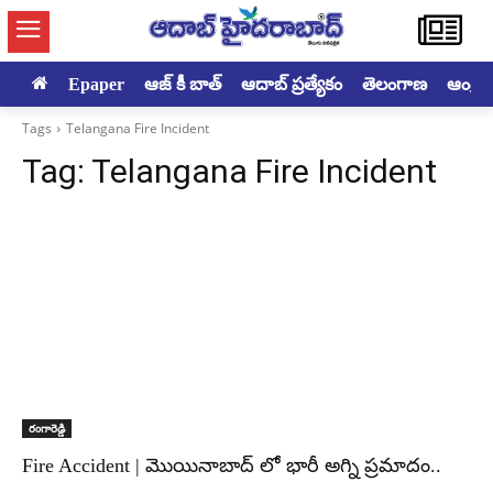
Epaper
ఆజ్ కీ బాత్
ఆదాబ్ ప్రత్యేకం
తెలంగాణ
ఆంధ్రప్ర
Tags
Telangana Fire Incident
Tag:
Telangana Fire Incident
రంగారెడ్డి
Fire Accident | మొయినాబాద్ లో భారీ అగ్ని ప్రమాదం..