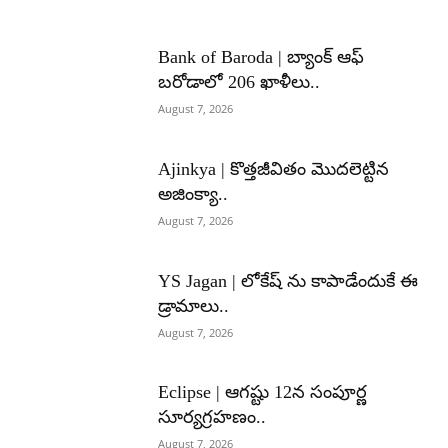
Bank of Baroda | బ్యాంక్‌ ఆఫ్‌
బరోడాలో 206 ఖాళీలు..
August 7, 2026
Ajinkya | కొత్తజీవితం మొదలెట్టిన
అజింక్యా..
August 7, 2026
YS Jagan | లోకేష్ ను కాపాడేందుకే ఈ
డ్రామాలు..
August 7, 2026
Eclipse | ఆగష్టు 12న సంపూర్ణ
సూర్యగ్రహణం..
August 7, 2026