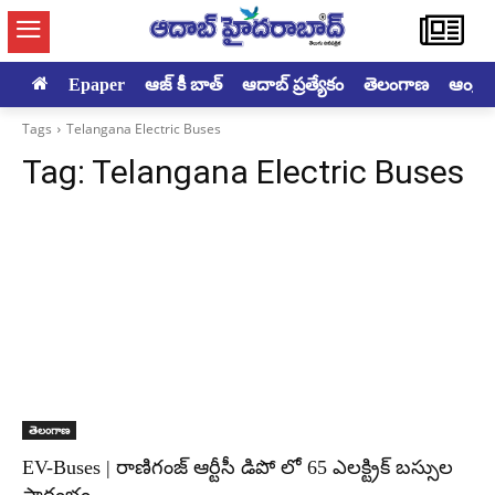
Epaper
ఆజ్ కీ బాత్
ఆదాబ్ ప్రత్యేకం
తెలంగాణ
ఆంధ్రప్ర
Tags
Telangana Electric Buses
Tag:
Telangana Electric Buses
తెలంగాణ
EV-Buses | రాణిగంజ్ ఆర్టీసీ డిపో లో 65 ఎలక్ట్రిక్ బస్సుల