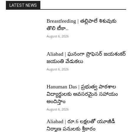
LATEST NEWS
Breastfeeding | తల్లిపాలే శిశువుకు
తొలి టీకా..
August 6, 2026
Aliabad | ఘనంగా ప్రొఫెసర్ జయశంకర్
జయంతి వేడుకలు
August 6, 2026
Hanuman Das | ప్రభుత్వ పాఠశాల
విద్యార్థులకు అవసరమైన సహాయం
అందిస్తాం
August 6, 2026
Aliabad | రూ.6 లక్షలతో యూజీడీ
నిర్మాణ పనులకు శ్రీకారం