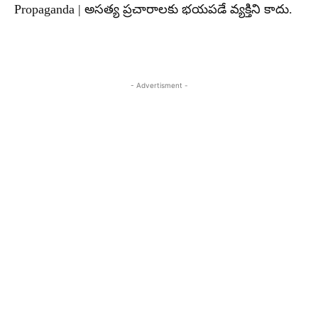
Propaganda | అసత్య ప్రచారాలకు భయపడే వ్యక్తిని కాదు.
- Advertisment -