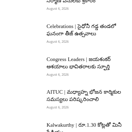
నిర్మాణ పనులకు శ్రీకారం
August 6, 2026
Celebrations | సైధోనీ గడ్డ తండలో
ఘనంగా తీజ్ ఉత్సవాలు
August 6, 2026
Congress Leaders | జయశంకర్
ఆశయాలు భావితరాలకు స్ఫూర్తి
August 6, 2026
AITUC | మధ్యాహ్న భోజన కార్మికుల
సమస్యలు పరిష్కరించాలి
August 6, 2026
Kalwakurthy | రూ.1.30 కోట్లతో మినీ