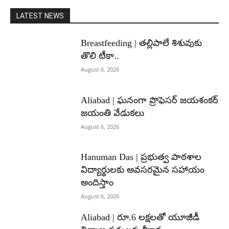
LATEST NEWS
Breastfeeding | తల్లిపాలే శిశువుకు
తొలి టీకా..
August 6, 2026
Aliabad | ఘనంగా ప్రొఫెసర్ జయశంకర్
జయంతి వేడుకలు
August 6, 2026
Hanuman Das | ప్రభుత్వ పాఠశాల
విద్యార్థులకు అవసరమైన సహాయం
అందిస్తాం
August 6, 2026
Aliabad | రూ.6 లక్షలతో యూజీడీ