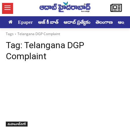
Epaper
ఆజ్ కీ బాత్
ఆదాబ్ ప్రత్యేకం
తెలంగాణ
ఆంధ్రప్ర
Tags
Telangana DGP Complaint
Tag:
Telangana DGP
Complaint
మహబూబ్‌నగర్‌