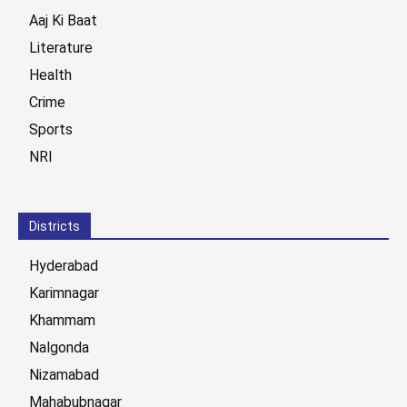
Aaj Ki Baat
Literature
Health
Crime
Sports
NRI
Districts
Hyderabad
Karimnagar
Khammam
Nalgonda
Nizamabad
Mahabubnagar