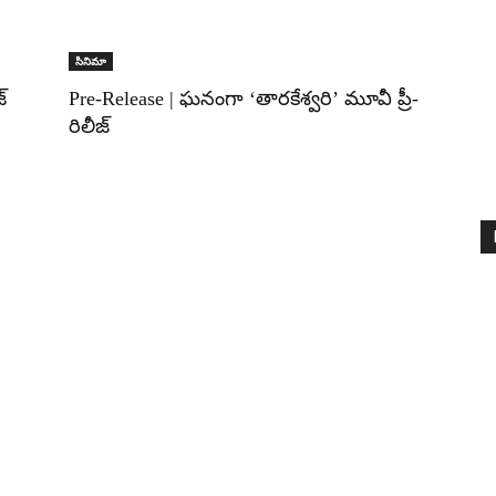
సినిమా
్
Pre-Release | ఘనంగా ‘తారకేశ్వరి’ మూవీ ప్రీ-
రిలీజ్