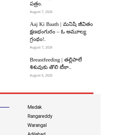
పత్రం.
August 7, 2026
Aaj Ki Baath | మనిషి జీవితం
క్షణభంగురం – ఓ అమూల్య
గ్రంథం!.
August 7, 2026
Breastfeeding | తల్లిపాలే
శిశువుకు తొలి టీకా..
August 6, 2026
Medak
Rangareddy
Warangal
Adilabad