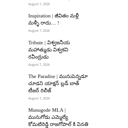
August 7, 2026
Inspiration | జీవితం మళ్లీ
మళ్ళీ రాదు… !
August 7, 2026
Tribute | విశ్వజనీయ
మహాత్ముడు విశ్వకవి
రవీంద్రుడు
August 7, 2026
The Paradise | మునుపెన్నడూ
చూడని యాక్షన్ బ్లడ్ బాత్
టీజర్ రిలీజ్
August 7, 2026
Munugode MLA |
మునుగోడు ఎమ్మెల్యే
కోమటిరెడ్డి రాజగోపాల్ కి వినతి