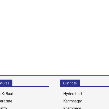
atures
Districts
j Ki Baat
Hyderabad
terature
Karimnagar
alth
Khammam