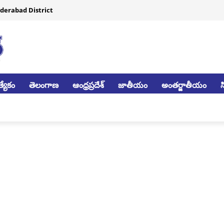
derabad District
్యేకం
తెలంగాణ
ఆంధ్రప్రదేశ్
జాతీయం
అంతర్జాతీయం