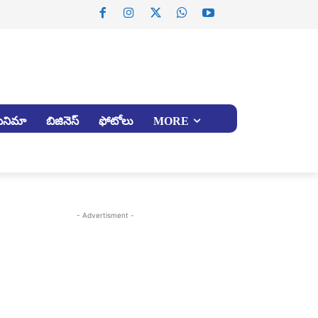
సినిమా
బిజినెస్
ఫోటోలు
MORE
- Advertisment -