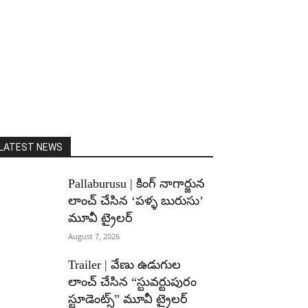
LATEST NEWS
Pallaburusu | కింగ్ నాగార్జున
లాంచ్ చేసిన ‘పళ్ళ బురుసు’
మూవీ ట్రైలర్
August 7, 2026
Trailer | వేణు ఉడుగుల
లాంచ్ చేసిన “స్టువర్టుపురం
స్టూడెంట్స్” మూవీ ట్రైలర్