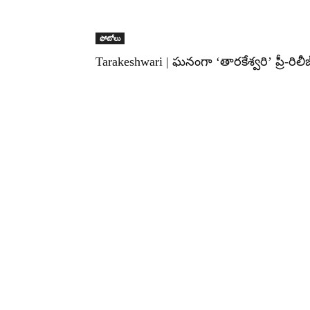
ఫోటోలు
Tarakeshwari | ఘనంగా ‘తారకేశ్వరి’ ప్రీ-రిలీజ