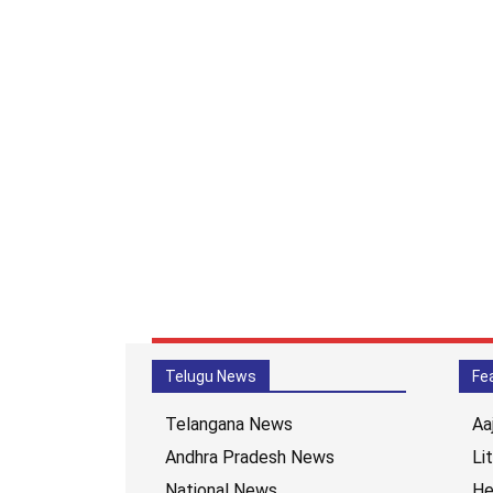
Telugu News
Fe
Telangana News
Aa
Andhra Pradesh News
Li
National News
He