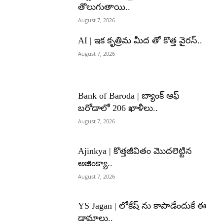
తొలుగుతాయి..
August 7, 2026
AI | ఇక కృత్రిమ మీద తో కొత్త వైరస్..
August 7, 2026
Bank of Baroda | బ్యాంక్‌ ఆఫ్‌
బరోడాలో 206 ఖాళీలు..
August 7, 2026
Ajinkya | కొత్తజీవితం మొదలెట్టిన
అజింక్యా..
August 7, 2026
YS Jagan | లోకేష్ ను కాపాడేందుకే ఈ
డ్రామాలు..