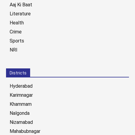
Aaj Ki Baat
Literature
Health
Crime
Sports
NRI
Districts
Hyderabad
Karimnagar
Khammam
Nalgonda
Nizamabad
Mahabubnagar