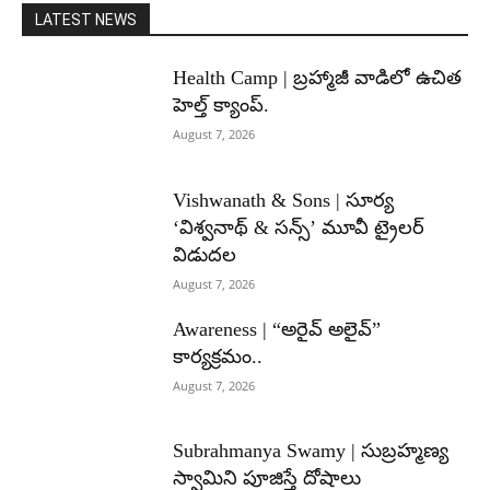
LATEST NEWS
Health Camp | బ్రహ్మాజీ వాడిలో ఉచిత
హెల్త్ క్యాంప్.
August 7, 2026
Vishwanath & Sons | సూర్య
‘విశ్వనాథ్ & సన్స్’ మూవీ ట్రైలర్
విడుదల
August 7, 2026
Awareness | “అరైవ్ అలైవ్”
కార్యక్రమం..
August 7, 2026
Subrahmanya Swamy | సుబ్రహ్మణ్య
స్వామిని పూజిస్తే దోషాలు