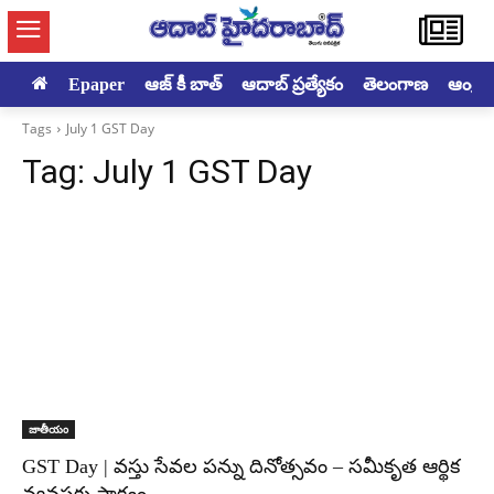
Epaper
ఆజ్ కీ బాత్
ఆదాబ్ ప్రత్యేకం
తెలంగాణ
ఆంధ్రప్ర
Tags
July 1 GST Day
Tag:
July 1 GST Day
జాతీయం
GST Day | వస్తు సేవల పన్ను దినోత్సవం – సమీకృత ఆర్థిక