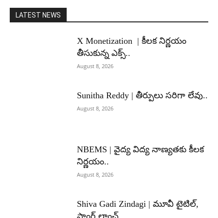
LATEST NEWS
X Monetization | కీలక నిర్ణయం
తీసుకున్న ఎక్స్..
August 8, 2026
Sunitha Reddy | తీర్పులు సరిగా లేవు..
August 8, 2026
NBEMS | వైద్య విద్య నాణ్యతకు కీలక
నిర్ణయం..
August 8, 2026
Shiva Gadi Zindagi | మూవీ టైటిల్,
సాంగ్ లాంచ్