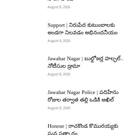
August 8, 2026
Support | నిరుపేద కుటుంబాలకు
అండగా నిలవడం అభినందనీయం
August 8, 2026
Jawahar Nagar | బుల్డోజర్ల హల్చల్..
నోటీసుల డ్రామా
August 8, 2026
Jawahar Nagar Police | పదిహేను
రోజుల తర్వాత తల్లి ఒడికి అఖిల్
August 8, 2026
Honour | రాచకొండ కొమురయ్యకు
ఘన సత్కారం