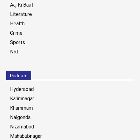
Aaj Ki Baat
Literature
Health
Crime
Sports
NRI
Districts
Hyderabad
Karimnagar
Khammam
Nalgonda
Nizamabad
Mahabubnagar