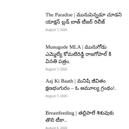
The Paradise | మునుపెన్నడూ చూడని
యాక్షన్ బ్లడ్ బాత్ టీజర్ రిలీజ్
August 7, 2026
Munugode MLA | మునుగోడు
ఎమ్మెల్యే కోమటిరెడ్డి రాజగోపాల్ కి
వినతి పత్రం.
August 7, 2026
Aaj Ki Baath | మనిషి జీవితం
క్షణభంగురం – ఓ అమూల్య గ్రంథం!.
August 7, 2026
Breastfeeding | తల్లిపాలే శిశువుకు
తొలి టీకా..
August 6, 2026