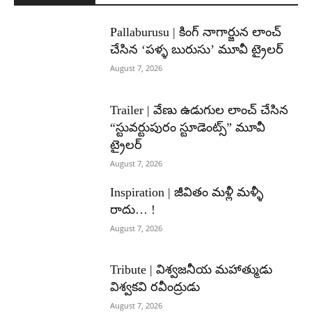
Pallaburusu | కింగ్ నాగార్జున లాంచ్
చేసిన ‘పళ్ళ బురుసు’ మూవీ ట్రైలర్
August 7, 2026
Trailer | వేణు ఉడుగుల లాంచ్ చేసిన
“స్టువర్టుపురం స్టూడెంట్స్” మూవీ
ట్రైలర్
August 7, 2026
Inspiration | జీవితం మళ్లీ మళ్ళీ
రాదు… !
August 7, 2026
Tribute | విశ్వజనీయ మహాత్ముడు
విశ్వకవి రవీంద్రుడు
August 7, 2026