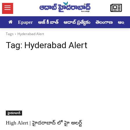
Epaper
ఆజ్ కీ బాత్
ఆదాబ్ ప్రత్యేకం
తెలంగాణ
ఆంధ్రప్ర
Tags
Hyderabad Alert
Tag:
Hyderabad Alert
హైదరాబాద్‌
High Alert | హైదరాబాద్ లో హై అలర్ట్