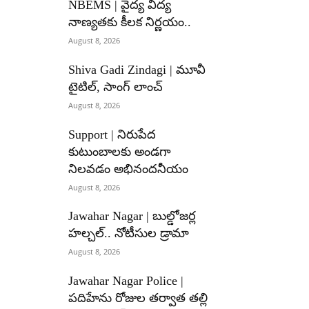
NBEMS | వైద్య విద్య
నాణ్యతకు కీలక నిర్ణయం..
August 8, 2026
Shiva Gadi Zindagi | మూవీ
టైటిల్, సాంగ్ లాంచ్
August 8, 2026
Support | నిరుపేద
కుటుంబాలకు అండగా
నిలవడం అభినందనీయం
August 8, 2026
Jawahar Nagar | బుల్డోజర్ల
హల్చల్.. నోటీసుల డ్రామా
August 8, 2026
Jawahar Nagar Police |
పదిహేను రోజుల తర్వాత తల్లి