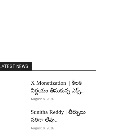
LATEST NEWS
X Monetization | కీలక
నిర్ణయం తీసుకున్న ఎక్స్..
August 8, 2026
Sunitha Reddy | తీర్పులు
సరిగా లేవు..
August 8, 2026