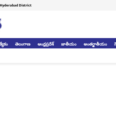
Hyderabad District
్యేకం
తెలంగాణ
ఆంధ్రప్రదేశ్
జాతీయం
అంతర్జాతీయం