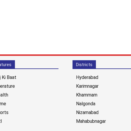
atures
Districts
j Ki Baat
Hyderabad
terature
Karimnagar
alth
Khammam
ime
Nalgonda
orts
Nizamabad
I
Mahabubnagar