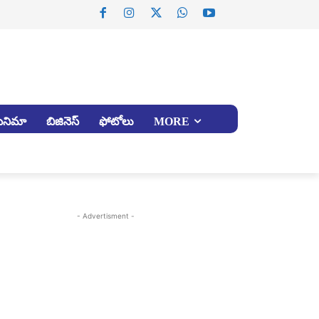
సినిమా
బిజినెస్
ఫోటోలు
MORE
- Advertisment -