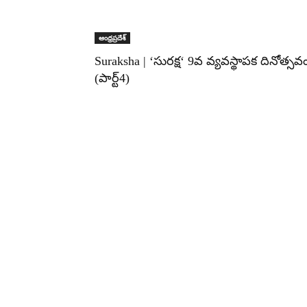
ఆంధ్రప్రదేశ్
Suraksha | ‘సురక్ష‘ 9వ వ్యవస్థాపక దినోత్సవ
(పార్ట్4)