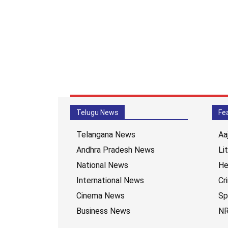
Telugu News
Fe
Telangana News
Aa
Andhra Pradesh News
Li
National News
He
International News
Cr
Cinema News
Sp
Business News
NR