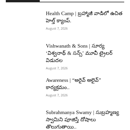
Health Camp | బ్రహ్మాజీ వాడిలో ఉచిత
హెల్త్ క్యాంప్.
August 7, 2026
Vishwanath & Sons | సూర్య
‘విశ్వనాథ్ & సన్స్’ మూవీ ట్రైలర్
విడుదల
August 7, 2026
Awareness | “అరైవ్ అలైవ్”
కార్యక్రమం..
August 7, 2026
Subrahmanya Swamy | సుబ్రహ్మణ్య
స్వామిని పూజిస్తే దోషాలు
తొలుగుతాయి..