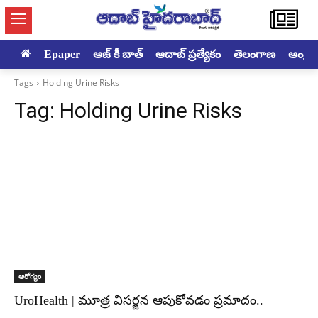
Epaper
ఆజ్ కీ బాత్
ఆదాబ్ ప్రత్యేకం
తెలంగాణ
ఆంధ్రప్ర
Tags
Holding Urine Risks
Tag:
Holding Urine Risks
ఆరోగ్యం
UroHealth | మూత్ర విసర్జన ఆపుకోవడం ప్రమాదం..