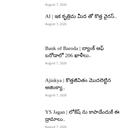
August 7, 2026
AI | ఇక కృత్రిమ మీద తో కొత్త వైరస్..
August 7, 2026
Bank of Baroda | బ్యాంక్‌ ఆఫ్‌
బరోడాలో 206 ఖాళీలు..
August 7, 2026
Ajinkya | కొత్తజీవితం మొదలెట్టిన
అజింక్యా..
August 7, 2026
YS Jagan | లోకేష్ ను కాపాడేందుకే ఈ
డ్రామాలు..
August 7, 2026