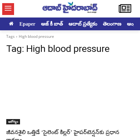
Epaper
ఆజ్ కీ బాత్
ఆదాబ్ ప్రత్యేకం
తెలంగాణ
ఆంధ్రప్ర
Tags
High blood pressure
Tag:
High blood pressure
ఆరోగ్యం
జీవనశైలి ఒత్తిడే ‘సైలెంట్ కిల్లర్’ హైపర్‌టెన్షన్‌కు ప్రధాన