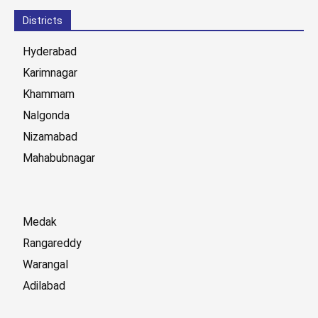
Districts
Hyderabad
Karimnagar
Khammam
Nalgonda
Nizamabad
Mahabubnagar
Medak
Rangareddy
Warangal
Adilabad