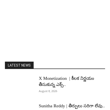
LATEST NEWS
X Monetization | కీలక నిర్ణయం
తీసుకున్న ఎక్స్..
August 8, 2026
Sunitha Reddy | తీర్పులు సరిగా లేవు..