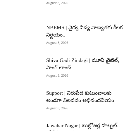
August 8, 2026
NBEMS | వైద్య విద్య నాణ్యతకు కీలక
నిర్ణయం..
August 8, 2026
Shiva Gadi Zindagi | మూవీ టైటిల్,
సాంగ్ లాంచ్
August 8, 2026
Support | నిరుపేద కుటుంబాలకు
అండగా నిలవడం అభినందనీయం
August 8, 2026
Jawahar Nagar | బుల్డోజర్ల హల్చల్..