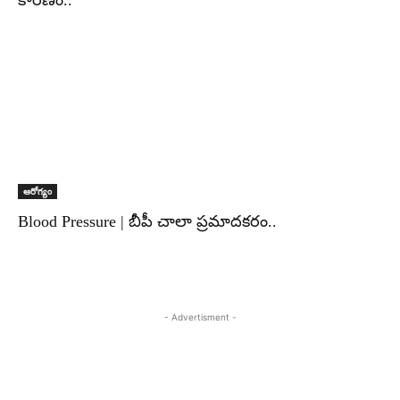
కారణం..
ఆరోగ్యం
Blood Pressure | బీపీ చాలా ప్రమాదకరం..
- Advertisment -