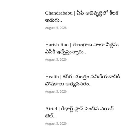
Chandrababu | ఏపీ అభివృద్ధిలో కీలక
అడుగు..
August 5, 2026
Harish Rao | తెలంగాణ వాటా నీళ్లను
ఏపీకి ఇచ్చేస్తున్నారు..
August 5, 2026
Health | శరీర యంత్రం పనిచేయడానికి
పోషకాలు అత్యవసరం..
August 5, 2026
Airtel | రీఛార్జ్ ప్లాన్ పెంచిన ఎయిర్
టెల్..
August 5, 2026