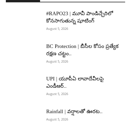
#RAPO23 | మూవీ పాండిచ్చేరిలో
కోనసాగుతున్న షూటింగ్
August 5, 2026
BC Protection | బీసీల కోసం ప్రత్యేక
రక్షణ చట్టం..
August 5, 2026
UPI | యూపీఏ లావాదేవీలపై
ఎండీఆర్..
August 5, 2026
Rainfall | వర్షాలతో ఊరట..
August 5, 2026