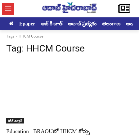
Epaper
ఆజ్ కీ బాత్
ఆదాబ్ ప్రత్యేకం
తెలంగాణ
ఆంధ్రప్ర
Tags
HHCM Course
Tag:
HHCM Course
కెరీర్ న్యూస్
Education | BRAOUలో HHCM కోర్సు