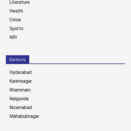
Literature
Health
Crime
Sports
NRI
Districts
Hyderabad
Karimnagar
Khammam
Nalgonda
Nizamabad
Mahabubnagar