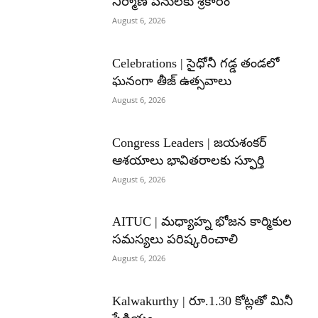
నిర్మాణ పనులకు శ్రీకారం
August 6, 2026
Celebrations | సైధోనీ గడ్డ తండలో
ఘనంగా తీజ్ ఉత్సవాలు
August 6, 2026
Congress Leaders | జయశంకర్
ఆశయాలు భావితరాలకు స్ఫూర్తి
August 6, 2026
AITUC | మధ్యాహ్న భోజన కార్మికుల
సమస్యలు పరిష్కరించాలి
August 6, 2026
Kalwakurthy | రూ.1.30 కోట్లతో మినీ