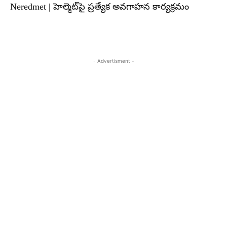
Neredmet | హెల్మెట్‌పై ప్రత్యేక అవగాహన కార్యక్రమం
- Advertisment -