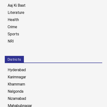
Aaj Ki Baat
Literature
Health
Crime
Sports
NRI
Districts
Hyderabad
Karimnagar
Khammam
Nalgonda
Nizamabad
Mahabubnagar