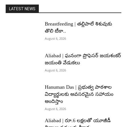
LATEST NEWS
Breastfeeding | తల్లిపాలే శిశువుకు
తొలి టీకా..
August 6, 2026
Aliabad | ఘనంగా ప్రొఫెసర్ జయశంకర్
జయంతి వేడుకలు
August 6, 2026
Hanuman Das | ప్రభుత్వ పాఠశాల
విద్యార్థులకు అవసరమైన సహాయం
అందిస్తాం
August 6, 2026
Aliabad | రూ.6 లక్షలతో యూజీడీ