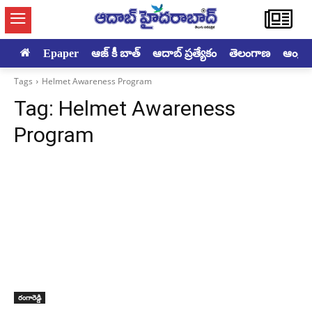
Epaper
ఆజ్ కీ బాత్
ఆదాబ్ ప్రత్యేకం
తెలంగాణ
ఆంధ్రప్ర
Tags
Helmet Awareness Program
Tag:
Helmet Awareness
Program
రంగారెడ్డి