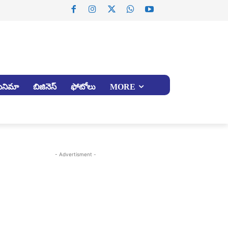
సినిమా
బిజినెస్
ఫోటోలు
MORE
- Advertisment -