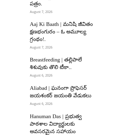
పత్రం.
August 7, 2026
Aaj Ki Baath | మనిషి జీవితం
క్షణభంగురం – ఓ అమూల్య
గ్రంథం!.
August 7, 2026
Breastfeeding | తల్లిపాలే
శిశువుకు తొలి టీకా..
August 6, 2026
Aliabad | ఘనంగా ప్రొఫెసర్
జయశంకర్ జయంతి వేడుకలు
August 6, 2026
Hanuman Das | ప్రభుత్వ
పాఠశాల విద్యార్థులకు
అవసరమైన సహాయం