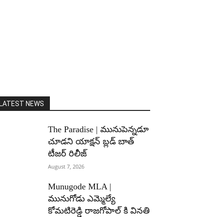
LATEST NEWS
The Paradise | మునుపెన్నడూ
చూడని యాక్షన్ బ్లడ్ బాత్
టీజర్ రిలీజ్
August 7, 2026
Munugode MLA |
మునుగోడు ఎమ్మెల్యే
కోమటిరెడ్డి రాజగోపాల్ కి వినతి