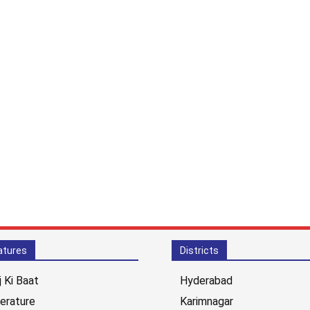
atures
Districts
j Ki Baat
Hyderabad
terature
Karimnagar