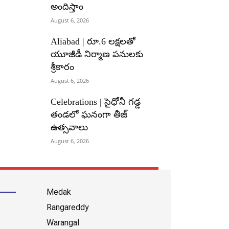
అందిస్తాం
August 6, 2026
Aliabad | రూ.6 లక్షలతో
యూజీడీ నిర్మాణ పనులకు
శ్రీకారం
August 6, 2026
Celebrations | సైధోనీ గడ్డ
తండలో ఘనంగా తీజ్
ఉత్సవాలు
August 6, 2026
Medak
Rangareddy
Warangal