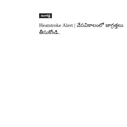
రంగారెడ్డి
Heatstroke Alert | వేసవికాలంలో జాగ్రత్తలు
తీసుకోండి..