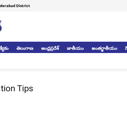
derabad District
్యేకం
తెలంగాణ
ఆంధ్రప్రదేశ్
జాతీయం
అంతర్జాతీయం
tion Tips