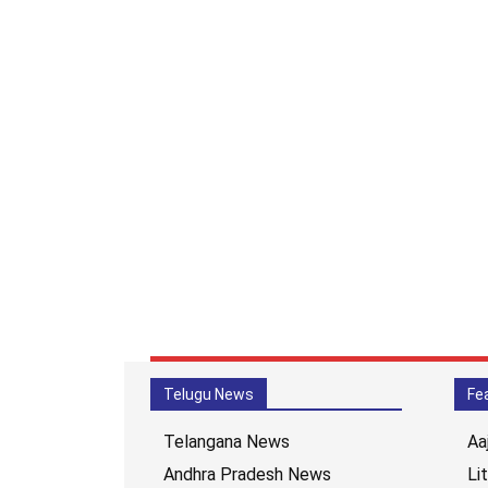
Telugu News
Fe
Telangana News
Aa
Andhra Pradesh News
Li