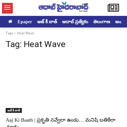
Epaper
ఆజ్ కీ బాత్
ఆదాబ్ ప్రత్యేకం
తెలంగాణ
ఆంధ్రప్ర
Tags
Heat Wave
Tag:
Heat Wave
ఆజ్ కీ బాత్
Aaj Ki Baath | ప్రకృతి నవ్వేలా ఉండు… మనిషి బతికేలా