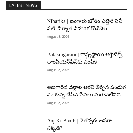
LATEST NEWS
Niharika | బంగారు బోనం ఎత్తిన సినీ
నటి, నిర్మాత నిహారిక కొణిదెల
August 8, 2026
Batasingaram | రాష్ట్రస్థాయి అథ్లెటిక్స్
ఛాంపియన్‌షిప్‌కు ఎంపిక
August 8, 2026
అణగారిన వర్గాల ఆకలి తీర్చిన పండుగ
సాయన్న చేసిన సేవలు మరువలేనివి.
August 8, 2026
Aaj Ki Baath | నేతన్నకు ఆసరా
ఎక్కడ?