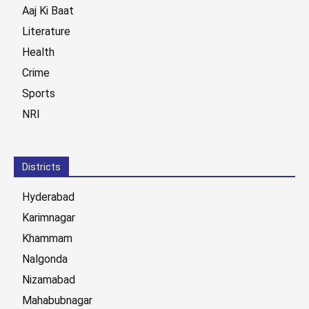
Aaj Ki Baat
Literature
Health
Crime
Sports
NRI
Districts
Hyderabad
Karimnagar
Khammam
Nalgonda
Nizamabad
Mahabubnagar