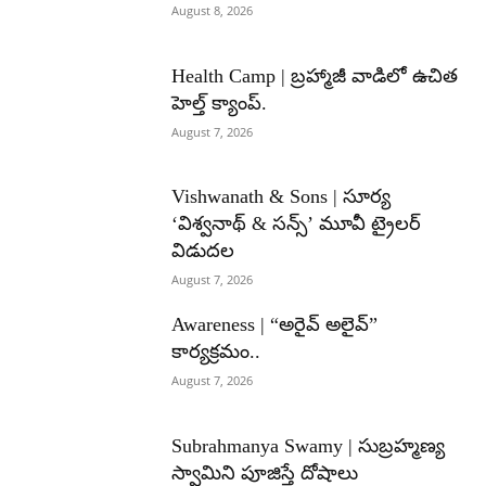
August 8, 2026
Health Camp | బ్రహ్మాజీ వాడిలో ఉచిత
హెల్త్ క్యాంప్.
August 7, 2026
Vishwanath & Sons | సూర్య
‘విశ్వనాథ్ & సన్స్’ మూవీ ట్రైలర్
విడుదల
August 7, 2026
Awareness | “అరైవ్ అలైవ్”
కార్యక్రమం..
August 7, 2026
Subrahmanya Swamy | సుబ్రహ్మణ్య
స్వామిని పూజిస్తే దోషాలు