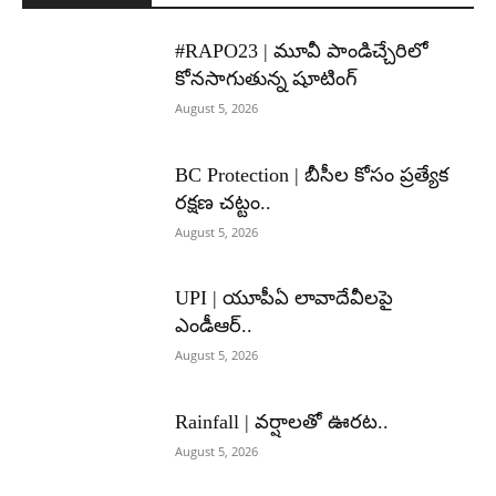
#RAPO23 | మూవీ పాండిచ్చేరిలో
కోనసాగుతున్న షూటింగ్
August 5, 2026
BC Protection | బీసీల కోసం ప్రత్యేక
రక్షణ చట్టం..
August 5, 2026
UPI | యూపీఏ లావాదేవీలపై
ఎండీఆర్..
August 5, 2026
Rainfall | వర్షాలతో ఊరట..
August 5, 2026