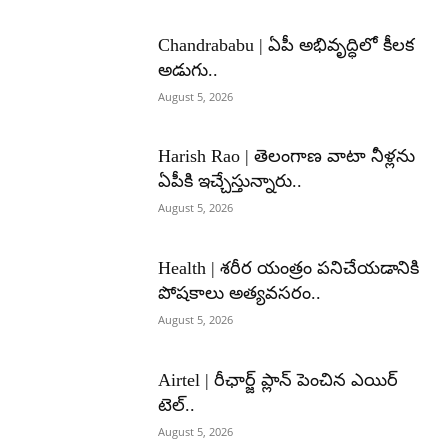
Chandrababu | ఏపీ అభివృద్ధిలో కీలక
అడుగు..
August 5, 2026
Harish Rao | తెలంగాణ వాటా నీళ్లను
ఏపీకి ఇచ్చేస్తున్నారు..
August 5, 2026
Health | శరీర యంత్రం పనిచేయడానికి
పోషకాలు అత్యవసరం..
August 5, 2026
Airtel | రీఛార్జ్ ప్లాన్ పెంచిన ఎయిర్
టెల్..
August 5, 2026