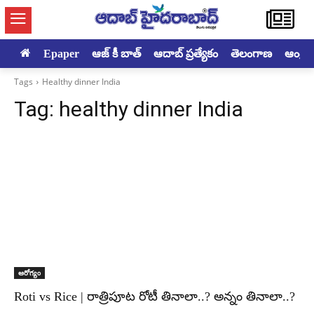
Epaper
ఆజ్ కీ బాత్
ఆదాబ్ ప్రత్యేకం
తెలంగాణ
ఆంధ్రప్ర
Tags
Healthy dinner India
Tag:
healthy dinner India
ఆరోగ్యం
Roti vs Rice | రాత్రిపూట రోటీ తినాలా..? అన్నం తినాలా..?