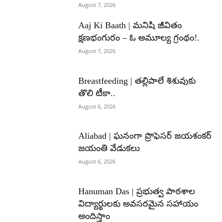
August 7, 2026
Aaj Ki Baath | మనిషి జీవితం
క్షణభంగురం – ఓ అమూల్య గ్రంథం!.
August 7, 2026
Breastfeeding | తల్లిపాలే శిశువుకు
తొలి టీకా..
August 6, 2026
Aliabad | ఘనంగా ప్రొఫెసర్ జయశంకర్
జయంతి వేడుకలు
August 6, 2026
Hanuman Das | ప్రభుత్వ పాఠశాల
విద్యార్థులకు అవసరమైన సహాయం
అందిస్తాం