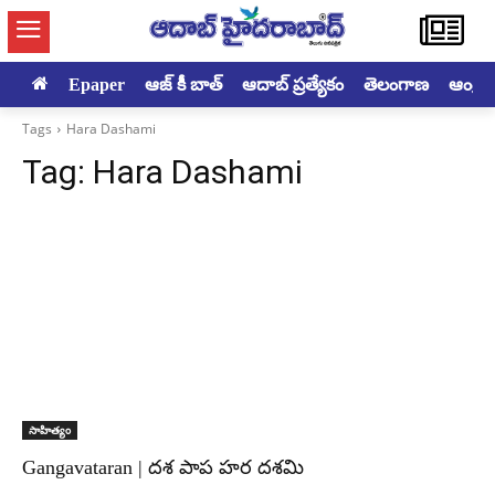
Epaper
ఆజ్ కీ బాత్
ఆదాబ్ ప్రత్యేకం
తెలంగాణ
ఆంధ్రప్ర
Tags
Hara Dashami
Tag:
Hara Dashami
సాహిత్యం
Gangavataran | దశ పాప హర దశమి