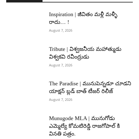
Inspiration | జీవితం మళ్లీ మళ్ళీ
రాదు… !
August 7, 2026
Tribute | విశ్వజనీయ మహాత్ముడు
విశ్వకవి రవీంద్రుడు
August 7, 2026
The Paradise | మునుపెన్నడూ చూడని
యాక్షన్ బ్లడ్ బాత్ టీజర్ రిలీజ్
August 7, 2026
Munugode MLA | మునుగోడు
ఎమ్మెల్యే కోమటిరెడ్డి రాజగోపాల్ కి
వినతి పత్రం.