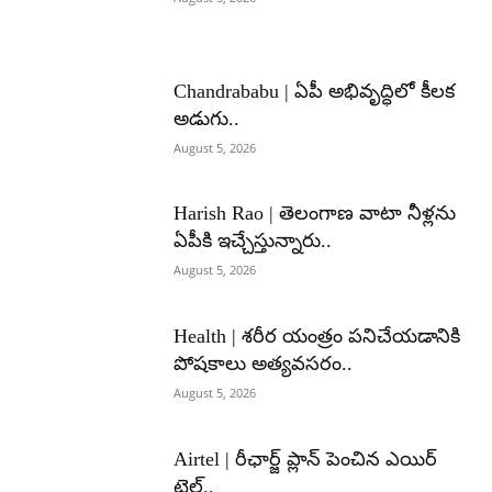
Chandrababu | ఏపీ అభివృద్ధిలో కీలక
అడుగు..
August 5, 2026
Harish Rao | తెలంగాణ వాటా నీళ్లను
ఏపీకి ఇచ్చేస్తున్నారు..
August 5, 2026
Health | శరీర యంత్రం పనిచేయడానికి
పోషకాలు అత్యవసరం..
August 5, 2026
Airtel | రీఛార్జ్ ప్లాన్ పెంచిన ఎయిర్
టెల్..