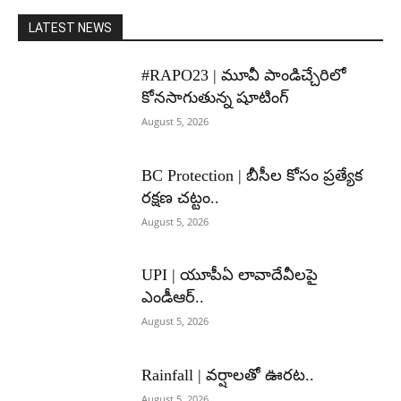
LATEST NEWS
#RAPO23 | మూవీ పాండిచ్చేరిలో
కోనసాగుతున్న షూటింగ్
August 5, 2026
BC Protection | బీసీల కోసం ప్రత్యేక
రక్షణ చట్టం..
August 5, 2026
UPI | యూపీఏ లావాదేవీలపై
ఎండీఆర్..
August 5, 2026
Rainfall | వర్షాలతో ఊరట..
August 5, 2026