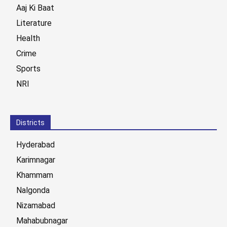
Aaj Ki Baat
Literature
Health
Crime
Sports
NRI
Districts
Hyderabad
Karimnagar
Khammam
Nalgonda
Nizamabad
Mahabubnagar