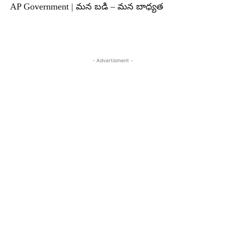
AP Government | మన బడి – మన బాధ్యత
- Advertisment -