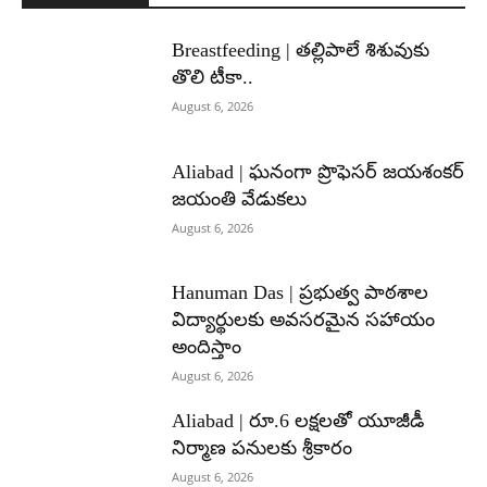
Breastfeeding | తల్లిపాలే శిశువుకు
తొలి టీకా..
August 6, 2026
Aliabad | ఘనంగా ప్రొఫెసర్ జయశంకర్
జయంతి వేడుకలు
August 6, 2026
Hanuman Das | ప్రభుత్వ పాఠశాల
విద్యార్థులకు అవసరమైన సహాయం
అందిస్తాం
August 6, 2026
Aliabad | రూ.6 లక్షలతో యూజీడీ
నిర్మాణ పనులకు శ్రీకారం
August 6, 2026