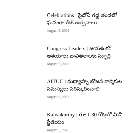
Celebrations | సైధోనీ గడ్డ తండలో
ఘనంగా తీజ్ ఉత్సవాలు
August 6, 2026
Congress Leaders | జయశంకర్
ఆశయాలు భావితరాలకు స్ఫూర్తి
August 6, 2026
AITUC | మధ్యాహ్న భోజన కార్మికుల
సమస్యలు పరిష్కరించాలి
August 6, 2026
Kalwakurthy | రూ.1.30 కోట్లతో మినీ
స్టేడియం
August 6, 2026