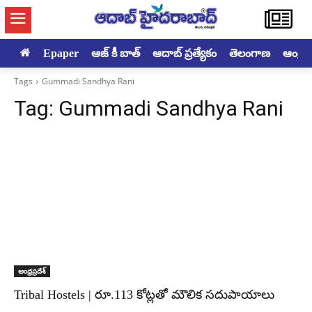
Epaper
ఆజ్ కీ బాత్
ఆదాబ్ ప్రత్యేకం
తెలంగాణ
ఆంధ్రప్ర
Tags
Gummadi Sandhya Rani
Tag:
Gummadi Sandhya Rani
ఆంధ్రప్రదేశ్
Tribal Hostels | రూ.113 కోట్లతో మౌలిక సదుపాయాలు