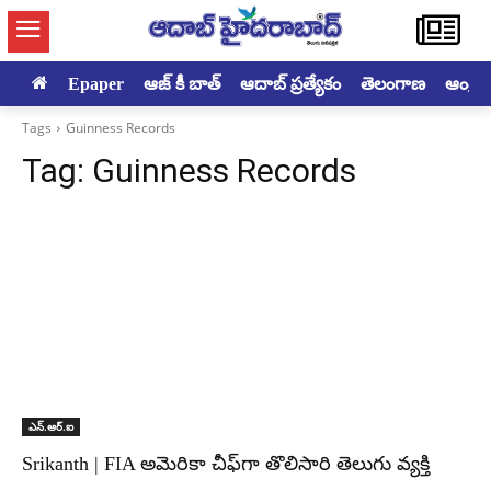
Epaper
ఆజ్ కీ బాత్
ఆదాబ్ ప్రత్యేకం
తెలంగాణ
ఆంధ్రప్ర
Tags
Guinness Records
Tag:
Guinness Records
ఎన్‌.ఆర్‌.ఐ
Srikanth | FIA అమెరికా చీఫ్‌గా తొలిసారి తెలుగు వ్యక్తి