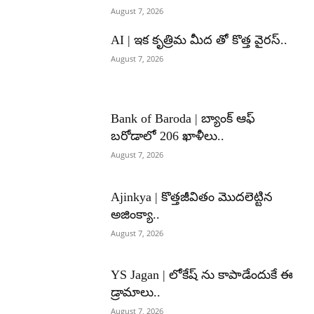
August 7, 2026
AI | ఇక కృత్రిమ మీద తో కొత్త వైరస్..
August 7, 2026
Bank of Baroda | బ్యాంక్‌ ఆఫ్‌
బరోడాలో 206 ఖాళీలు..
August 7, 2026
Ajinkya | కొత్తజీవితం మొదలెట్టిన
అజింక్యా..
August 7, 2026
YS Jagan | లోకేష్ ను కాపాడేందుకే ఈ
డ్రామాలు..
August 7, 2026