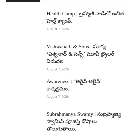
Health Camp | బ్రహ్మాజీ వాడిలో ఉచిత
హెల్త్ క్యాంప్.
August 7, 2026
Vishwanath & Sons | సూర్య
‘విశ్వనాథ్ & సన్స్’ మూవీ ట్రైలర్
విడుదల
August 7, 2026
Awareness | “అరైవ్ అలైవ్”
కార్యక్రమం..
August 7, 2026
Subrahmanya Swamy | సుబ్రహ్మణ్య
స్వామిని పూజిస్తే దోషాలు
తొలుగుతాయి..