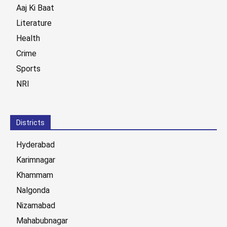
Aaj Ki Baat
Literature
Health
Crime
Sports
NRI
Districts
Hyderabad
Karimnagar
Khammam
Nalgonda
Nizamabad
Mahabubnagar