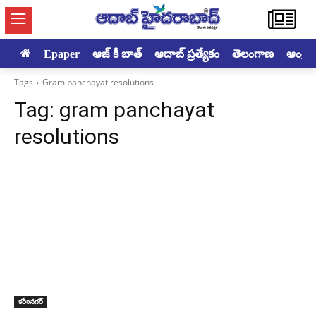
Epaper
ఆజ్ కీ బాత్
ఆదాబ్ ప్రత్యేకం
తెలంగాణ
ఆంధ్రప్ర
Tags
Gram panchayat resolutions
Tag:
gram panchayat
resolutions
కరీంనగర్