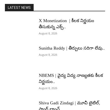
LATEST NEWS
X Monetization | కీలక నిర్ణయం
తీసుకున్న ఎక్స్..
August 8, 2026
Sunitha Reddy | తీర్పులు సరిగా లేవు..
August 8, 2026
NBEMS | వైద్య విద్య నాణ్యతకు కీలక
నిర్ణయం..
August 8, 2026
Shiva Gadi Zindagi | మూవీ టైటిల్,
సాంగ్ లాంచ్