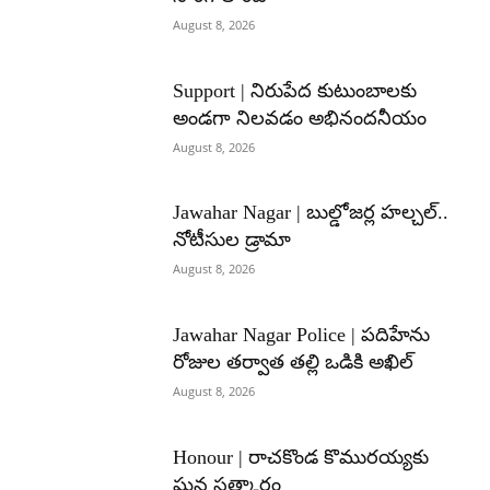
August 8, 2026
Support | నిరుపేద కుటుంబాలకు
అండగా నిలవడం అభినందనీయం
August 8, 2026
Jawahar Nagar | బుల్డోజర్ల హల్చల్..
నోటీసుల డ్రామా
August 8, 2026
Jawahar Nagar Police | పదిహేను
రోజుల తర్వాత తల్లి ఒడికి అఖిల్
August 8, 2026
Honour | రాచకొండ కొమురయ్యకు
ఘన సత్కారం