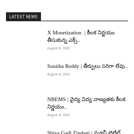
LATEST NEWS
X Monetization | కీలక నిర్ణయం
తీసుకున్న ఎక్స్..
August 8, 2026
Sunitha Reddy | తీర్పులు సరిగా లేవు..
August 8, 2026
NBEMS | వైద్య విద్య నాణ్యతకు కీలక
నిర్ణయం..
August 8, 2026
Shiva Gadi Zindagi | మూవీ టైటిల్,