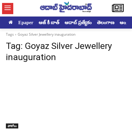
Epaper
ఆజ్ కీ బాత్
ఆదాబ్ ప్రత్యేకం
తెలంగాణ
ఆంధ్రప్ర
Tags
Goyaz Silver Jewellery inauguration
Tag:
Goyaz Silver Jewellery
inauguration
ఫోటోలు