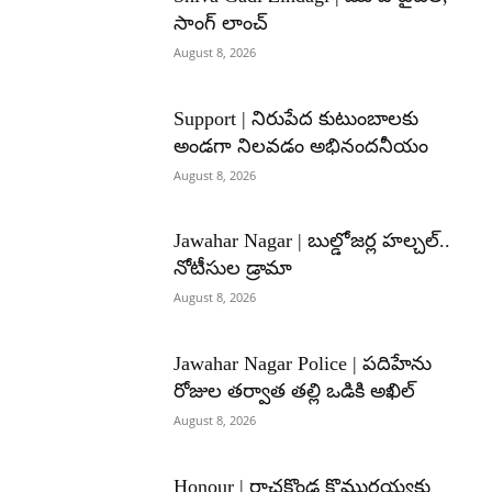
సాంగ్ లాంచ్
August 8, 2026
Support | నిరుపేద కుటుంబాలకు
అండగా నిలవడం అభినందనీయం
August 8, 2026
Jawahar Nagar | బుల్డోజర్ల హల్చల్..
నోటీసుల డ్రామా
August 8, 2026
Jawahar Nagar Police | పదిహేను
రోజుల తర్వాత తల్లి ఒడికి అఖిల్
August 8, 2026
Honour | రాచకొండ కొమురయ్యకు