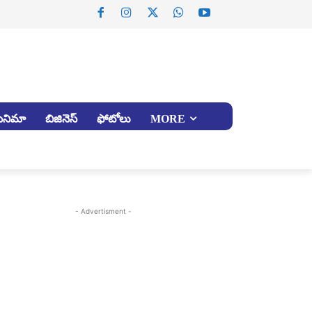
సినిమా
బిజినెస్
ఫోటోలు
MORE
- Advertisment -