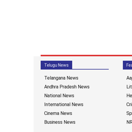
Telugu News
Fe
Telangana News
Aa
Andhra Pradesh News
Li
National News
He
International News
Cr
Cinema News
Sp
Business News
NR