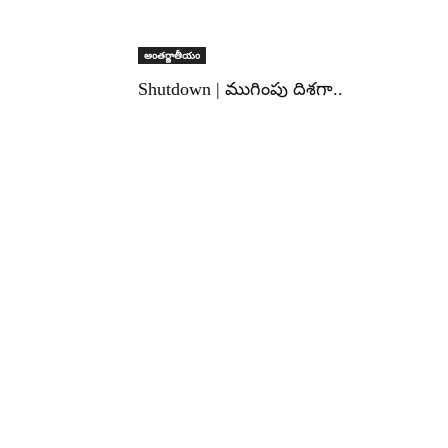
అంతర్జాతీయం
Shutdown | ముగింపు దిశగా..