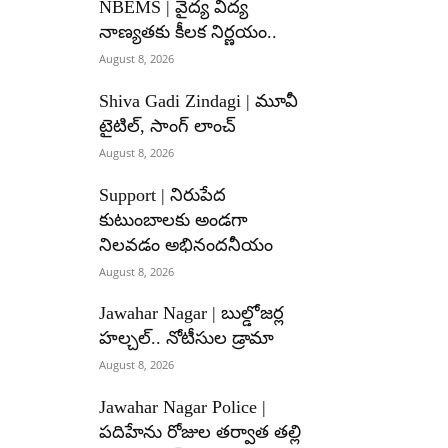
NBEMS | వైద్య విద్య
నాణ్యతకు కీలక నిర్ణయం..
August 8, 2026
Shiva Gadi Zindagi | మూవీ
టైటిల్, సాంగ్ లాంచ్
August 8, 2026
Support | నిరుపేద
కుటుంబాలకు అండగా
నిలవడం అభినందనీయం
August 8, 2026
Jawahar Nagar | బుల్డోజర్ల
హల్చల్.. నోటీసుల డ్రామా
August 8, 2026
Jawahar Nagar Police |
పదిహేను రోజుల తర్వాత తల్లి