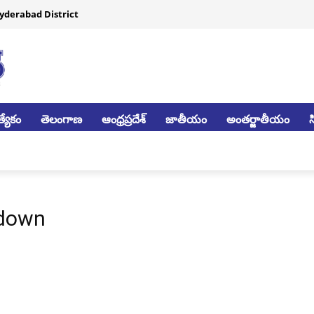
yderabad District
్యేకం
తెలంగాణ
ఆంధ్రప్రదేశ్
జాతీయం
అంతర్జాతీయం
down