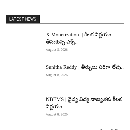
LATEST NEWS
X Monetization | కీలక నిర్ణయం
తీసుకున్న ఎక్స్..
August 8, 2026
Sunitha Reddy | తీర్పులు సరిగా లేవు..
August 8, 2026
NBEMS | వైద్య విద్య నాణ్యతకు కీలక
నిర్ణయం..
August 8, 2026