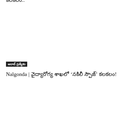
కలకలం..
ఆదాబ్ ప్రత్యేకం
Nalgonda | వైద్యారోగ్య శాఖలో ‘నకిలీ స్పౌజ్’ కలకలం!