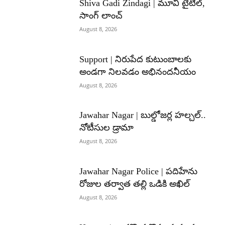
Shiva Gadi Zindagi | మూవీ టైటిల్,
సాంగ్ లాంచ్
August 8, 2026
Support | నిరుపేద కుటుంబాలకు
అండగా నిలవడం అభినందనీయం
August 8, 2026
Jawahar Nagar | బుల్డోజర్ల హల్చల్..
నోటీసుల డ్రామా
August 8, 2026
Jawahar Nagar Police | పదిహేను
రోజుల తర్వాత తల్లి ఒడికి అఖిల్
August 8, 2026