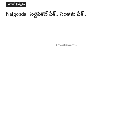
ఆదాబ్ ప్రత్యేకం
Nalgonda | సర్టిఫికెట్ ఫేక్.. సంతకం ఫేక్..
- Advertisment -