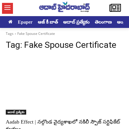
Epaper
ఆజ్ కీ బాత్
ఆదాబ్ ప్రత్యేకం
తెలంగాణ
ఆంధ్రప్ర
Tags
Fake Spouse Certificate
Tag:
Fake Spouse Certificate
ఆదాబ్ ప్రత్యేకం
Aadab Effect | నల్గొండ వైద్యశాఖలో నకిలీ స్పౌజ్ సర్టిఫికేట్