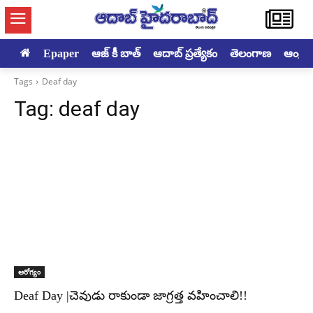
Epaper
ఆజ్ కీ బాత్
ఆదాబ్ ప్రత్యేకం
తెలంగాణ
ఆంధ్రప్ర
Tags
Deaf day
Tag:
deaf day
ఆరోగ్యం
Deaf Day |చెవుడు రాకుండా జాగ్రత్త వహించాలి!!