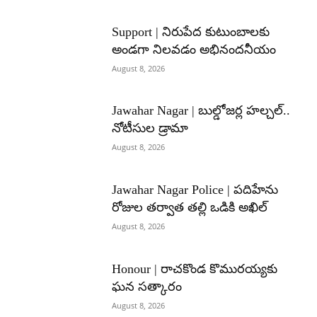
Support | నిరుపేద కుటుంబాలకు
అండగా నిలవడం అభినందనీయం
August 8, 2026
Jawahar Nagar | బుల్డోజర్ల హల్చల్..
నోటీసుల డ్రామా
August 8, 2026
Jawahar Nagar Police | పదిహేను
రోజుల తర్వాత తల్లి ఒడికి అఖిల్
August 8, 2026
Honour | రాచకొండ కొమురయ్యకు
ఘన సత్కారం
August 8, 2026