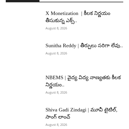
X Monetization | కీలక నిర్ణయం
తీసుకున్న ఎక్స్..
August 8, 2026
Sunitha Reddy | తీర్పులు సరిగా లేవు..
August 8, 2026
NBEMS | వైద్య విద్య నాణ్యతకు కీలక
నిర్ణయం..
August 8, 2026
Shiva Gadi Zindagi | మూవీ టైటిల్,
సాంగ్ లాంచ్
August 8, 2026