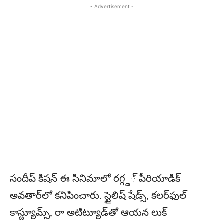
- Advertisement -
సందీప్ కిషన్ ఈ సినిమాలో రగ్గ్డ్ పీరియాడిక్
అవతార్‌లో కనిపించారు. స్టైలిష్ షేడ్స్, కలర్‌ఫుల్
కాస్ట్యూమ్స్, రా అటిట్యూడ్‌తో ఆయన లుక్