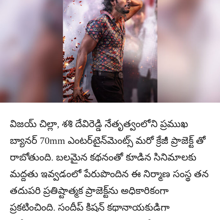
విజయ్ చిల్లా, శశి దేవిరెడ్డి నేతృత్వంలోని ప్రముఖ
బ్యానర్ 70mm ఎంటర్‌టైన్‌మెంట్స్ మరో క్రేజీ ప్రాజెక్ట్ తో
రాబోతుంది. బలమైన కథనంతో కూడిన సినిమాలకు
మద్దతు ఇవ్వడంలో పేరుపొందిన ఈ నిర్మాణ సంస్థ తన
తదుపరి ప్రతిష్టాత్మక ప్రాజెక్ట్‌ను అధికారికంగా
ప్రకటించింది. సందీప్ కిషన్ కథానాయకుడిగా