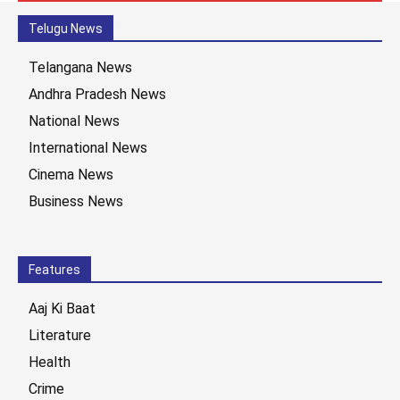
Telugu News
Telangana News
Andhra Pradesh News
National News
International News
Cinema News
Business News
Features
Aaj Ki Baat
Literature
Health
Crime