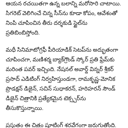
ఆయన రచయితగా ఉన్న బలాన్ని మరోసారి చాటాయి.
సిగరెట్ వెలిగించే చిన్న సీన్‌ను కూడా కోపం, ఆవేశంతో
నింపి చూపించిన తీరు దర్శకుడి స్టైల్‌ను
ప్రతిబింబిస్తోంది.
మధీ సినిమాటోగ్రఫీ పీరియాడిక్ సెటప్‌ను అద్భుతంగా
చూపించగా, మణిశర్మ బ్యాక్‌గ్రౌండ్ స్కోర్ ప్రతి ఫ్రేమ్‌కు
మరింత పవర్ ఇచ్చింది. నేషనల్ అవార్డ్ విన్నర్ శ్రీకర్
ప్రసాద్ ఎడిటింగ్ నిర్వహిస్తుండగా, రామకృష్ణ-మోనిక
ప్రొడక్షన్ డిజైన్, సచిన్ సుధాకరన్, హరిహరన్ సౌండ్
డిజైన్ చిత్రానికి ప్రత్యేకమైన టెక్స్చర్‌ను
తీసుకొస్తున్నాయి.
ప్రస్తుతం ఈ చిత్రం షూటింగ్ శరవేగంగా జరుగుతోంది.