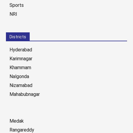
Sports
NRI
Districts
Hyderabad
Karimnagar
Khammam
Nalgonda
Nizamabad
Mahabubnagar
Medak
Rangareddy