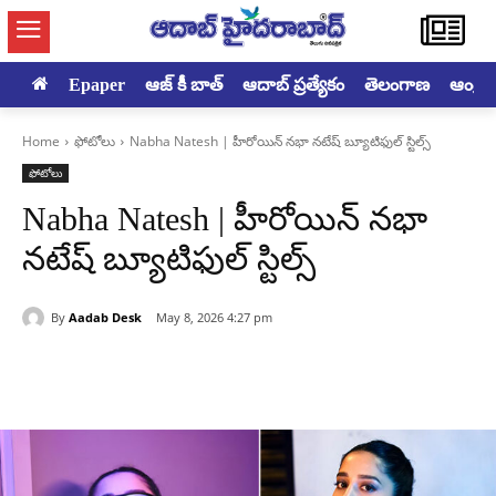
Epaper
ఆజ్ కీ బాత్
ఆదాబ్ ప్రత్యేకం
తెలంగాణ
ఆంధ్రప్ర
Home
ఫోటోలు
Nabha Natesh | హీరోయిన్ నభా నటేష్ బ్యూటిఫుల్ స్టిల్స్
ఫోటోలు
Nabha Natesh | హీరోయిన్ నభా
నటేష్ బ్యూటిఫుల్ స్టిల్స్
By
Aadab Desk
May 8, 2026 4:27 pm