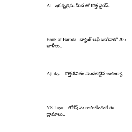
AI | ఇక కృత్రిమ మీద తో కొత్త వైరస్..
Bank of Baroda | బ్యాంక్‌ ఆఫ్‌ బరోడాలో 206
ఖాళీలు..
Ajinkya | కొత్తజీవితం మొదలెట్టిన అజింక్యా..
YS Jagan | లోకేష్ ను కాపాడేందుకే ఈ
డ్రామాలు..