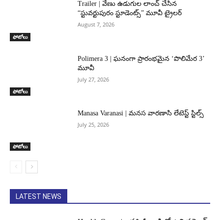
Trailer | వేణు ఉడుగుల లాంచ్ చేసిన
“స్టువర్టుపురం స్టూడెంట్స్” మూవీ ట్రైలర్
August 7, 2026
ఫోటోలు
Polimera 3 | ఘనంగా ప్రారంభమైన ‘పొలిమేర 3’
మూవీ
July 27, 2026
ఫోటోలు
Manasa Varanasi | మనస వారణాసి లేటెస్ట్ స్టిల్స్
July 25, 2026
ఫోటోలు
LATEST NEWS