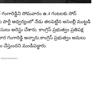
ార గంగారెడ్డిని సోమవారం ఉ.4 గంటలకు సోన్
పార్టీ ఆధ్వర్యంలో నేడు తలపెట్టిన అసెంబ్లీ ముట్టడి
లు అరెస్టు చేశారు. కాంగ్రెస్ ప్రభుత్వం ప్రతిపక్ష
గంగారెడ్డి అన్నారు.కాంగ్రెస్ ప్రభుత్వం అమలు
 చేస్తుందని మండిపడ్డారు.
 Advertisement -