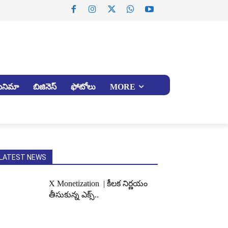
సినిమా
బిజినెస్
ఫోటోలు
MORE
LATEST NEWS
X Monetization | కీలక నిర్ణయం
తీసుకున్న ఎక్స్..