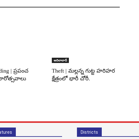
ఆదిలాబాద్
ding | ప్రపంచ
Theft | మల్లన్న గుట్ట హరిహర
వారోత్సవాలు
క్షేత్రంలో భారీ చోరీ.
atures
Districts