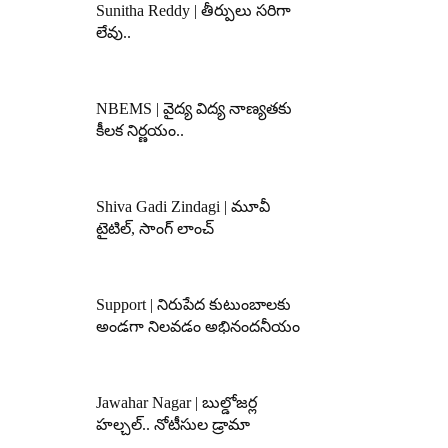
Sunitha Reddy | తీర్పులు సరిగా
లేవు..
NBEMS | వైద్య విద్య నాణ్యతకు
కీలక నిర్ణయం..
Shiva Gadi Zindagi | మూవీ
టైటిల్, సాంగ్ లాంచ్
Support | నిరుపేద కుటుంబాలకు
అండగా నిలవడం అభినందనీయం
Jawahar Nagar | బుల్డోజర్ల
హల్చల్.. నోటీసుల డ్రామా