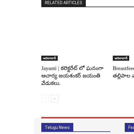
RELATED ARTICLES
ఆదిలాబాద్
ఆదిలాబాద్
Jayanti | కలెక్టరేట్ లో ఘనంగా
Breastfee
ఆచార్య జయశంకర్ జయంతి
తల్లిపాల 
వేడుకలు.
Telugu News
Fe