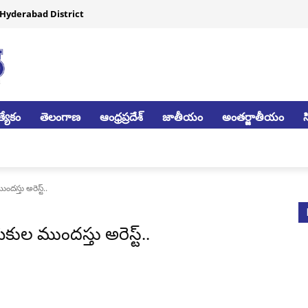
Hyderabad District
్యేకం
తెలంగాణ
ఆంధ్రప్రదేశ్
జాతీయం
అంతర్జాతీయం
స్తు అరెస్ట్..
కుల ముందస్తు అరెస్ట్..