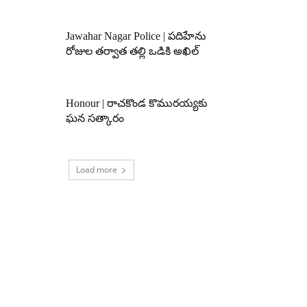
Jawahar Nagar Police | పదిహేను
రోజుల తర్వాత తల్లి ఒడికి అఖిల్
Honour | రాచకొండ కొమురయ్యకు
ఘన సత్కారం
Load more