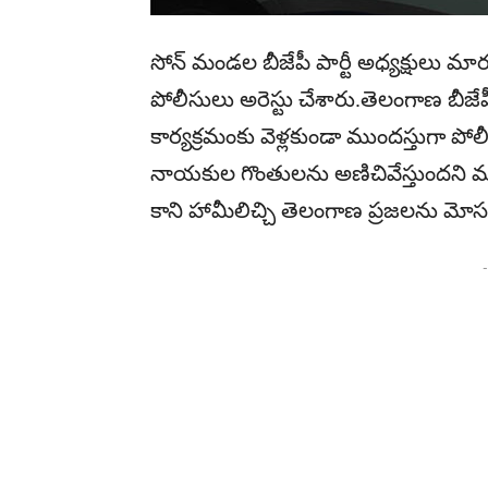
సోన్ మండల బీజేపీ పార్టీ అధ్యక్షులు మ
పోలీసులు అరెస్టు చేశారు.తెలంగాణ బీజేపీ 
కార్యక్రమంకు వెళ్లకుండా ముందస్తుగా పోలీసు
నాయకుల గొంతులను అణిచివేస్తుందని మార 
కాని హామీలిచ్చి తెలంగాణ ప్రజలను మోసం
-