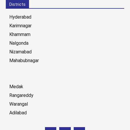
Districts
Hyderabad
Karimnagar
Khammam
Nalgonda
Nizamabad
Mahabubnagar
Medak
Rangareddy
Warangal
Adilabad