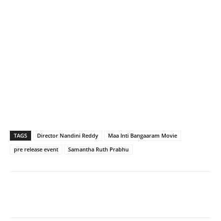
TAGS
Director Nandini Reddy
Maa Inti Bangaaram Movie
pre release event
Samantha Ruth Prabhu