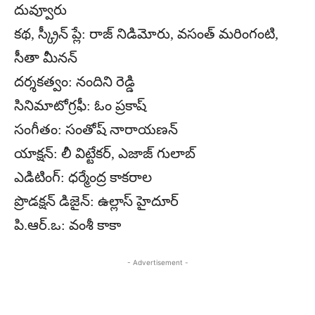
దువ్వూరు
కథ, స్క్రీన్ ప్లే: రాజ్ నిడిమోరు, వసంత్ మరింగంటి,
సీతా మీనన్
ద‌ర్శ‌క‌త్వం: నందిని రెడ్డి
సినిమాటోగ్రఫీ: ఓం ప్రకాష్
సంగీతం: సంతోష్ నారాయణన్
యాక్షన్: లీ విట్టేకర్, ఎజాజ్ గులాబ్
ఎడిటింగ్: ధర్మేంద్ర కాకరాల
ప్రొడక్షన్ డిజైన్: ఉల్లాస్ హైదూర్
పి.ఆర్.ఒ: వంశీ కాకా
- Advertisement -