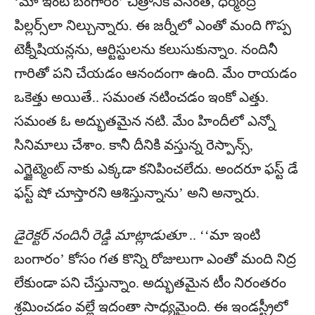
‘మా ఇంటి బంగారం’ చిత్రానికి వసంత్, ధర్మేంద్ర
పిల్లర్స్‌లా నిల్చున్నారు. ఈ జర్నీలో ఎంతో మంది గొప్ప
టెక్నీషియన్లను, ఆర్టిస్టులను కలుసుకున్నాం. నందినీ
గారితో పని చేయడం ఆనందంగా ఉంది. మేం రాయడం
ఒకెత్తు అయితే.. సమంత నటించడం ఇంకో ఎత్తు.
సమంత ఓ అద్భుతమైన నటి. మేం హిందీలో ఎన్నో
సినిమాలు చేశాం. కానీ దీనికి వస్తున్న రెస్పాన్స్,
ఎగ్జైట్మెంట్ నాకు ఎక్కడా కనిపించలేదు. అందరూ ఫస్ట్ డే
ఫస్ట్ షో చూస్తారని ఆశిస్తున్నాను’ అని అన్నారు.
డైరెక్ట‌ర్ నందినీ రెడ్డి మాట్లాడుతూ
.. ‘‘మా ఇంటి
బంగారం’ కోసం గత కొన్ని రోజులుగా ఎంతో మంది నిద్ర
లేకుండా పని చేస్తున్నాం. అద్భుతమైన టీం నిరంతరం
శ్రమించడం వల్లే ఇదంతా సాధ్యమైంది. ఈ ఇండస్ట్రీలో