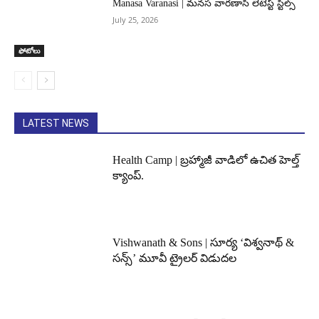
Manasa Varanasi | మనస వారణాసి లేటెస్ట్ స్టిల్స్
July 25, 2026
ఫోటోలు
LATEST NEWS
Health Camp | బ్రహ్మాజీ వాడిలో ఉచిత హెల్త్
క్యాంప్.
Vishwanath & Sons | సూర్య ‘విశ్వనాథ్ &
సన్స్’ మూవీ ట్రైలర్ విడుదల