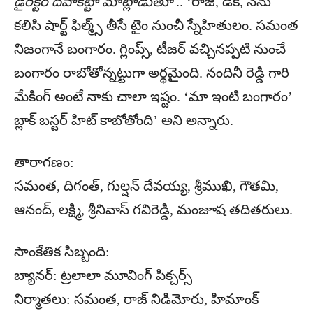
డైరెక్ట‌ర్ దేవాకట్టా మాట్లాడుతూ
.. ‘రాజ్, డీకే, నేను
కలిసి షార్ట్ ఫిల్మ్స్ తీసే టైం నుంచీ స్నేహితులం. సమంత
నిజంగానే బంగారం. గ్లింప్స్, టీజర్ వచ్చినప్పటి నుంచే
బంగారం రాబోతోన్నట్టుగా అర్థమైంది. నందినీ రెడ్డి గారి
మేకింగ్ అంటే నాకు చాలా ఇష్టం. ‘మా ఇంటి బంగారం’
బ్లాక్ బస్టర్ హిట్ కాబోతోంది’ అని అన్నారు.
తారాగణం:
సమంత, దిగంత్, గుల్షన్ దేవయ్య, శ్రీముఖి, గౌతమి,
ఆనంద్, లక్ష్మి, శ్రీనివాస్ గవిరెడ్డి, మంజూష తదితరులు.
సాంకేతిక సిబ్బంది:
బ్యానర్: ట్రలాలా మూవింగ్ పిక్చర్స్
నిర్మాతలు: సమంత, రాజ్ నిడిమోరు, హిమాంక్