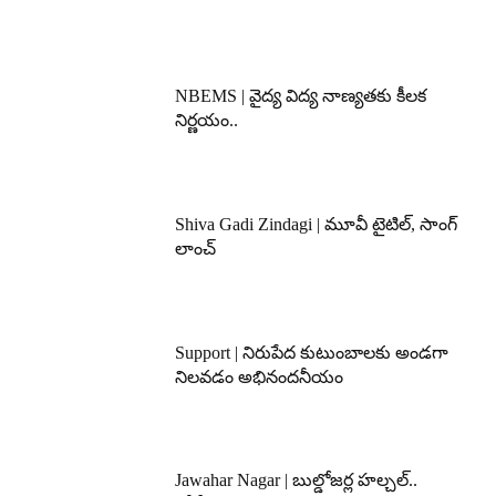
NBEMS | వైద్య విద్య నాణ్యతకు కీలక
నిర్ణయం..
Shiva Gadi Zindagi | మూవీ టైటిల్, సాంగ్
లాంచ్
Support | నిరుపేద కుటుంబాలకు అండగా
నిలవడం అభినందనీయం
Jawahar Nagar | బుల్డోజర్ల హల్చల్..