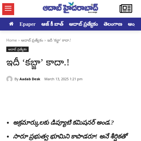
Epaper
ఆజ్ కీ బాత్
ఆదాబ్ ప్రత్యేకం
తెలంగాణ
ఆంధ్రప్ర
Home
ఆదాబ్ ప్రత్యేకం
ఇదీ 'కబ్జా' కాదా.!
ఆదాబ్ ప్రత్యేకం
ఇదీ ‘కబ్జా’ కాదా.!
By
Aadab Desk
March 13, 2025 1:21 pm
అక్రమార్కులకు డిప్యూటి క‌మిష‌న‌ర్ అండ.?
సారూ ప్రభుత్వ భూమిని కాపాడరూ! అనే శీర్షిక‌తో