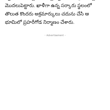
మొదలుపెట్టారు. ఖాళీగా ఉన్న సర్కారు స్థలంలో
తొలుత కొందరు అక్రమార్కులు చదును చేసి ఆ
భూమిలో ప్రహరీగోడ నిర్మాణం చేశారు.
- Advertisement -