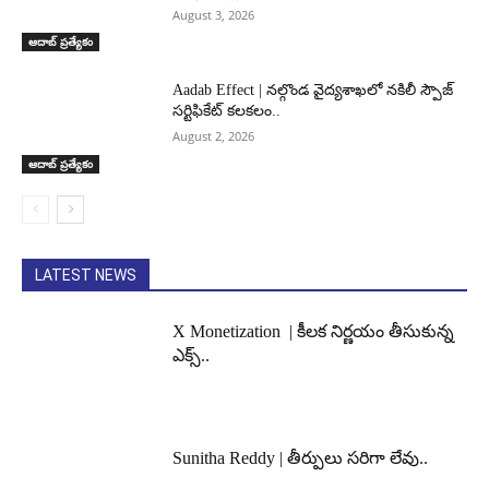
August 3, 2026
ఆదాబ్ ప్రత్యేకం
Aadab Effect | నల్గొండ వైద్యశాఖలో నకిలీ స్పౌజ్
సర్టిఫికేట్ కలకలం..
August 2, 2026
ఆదాబ్ ప్రత్యేకం
LATEST NEWS
X Monetization | కీలక నిర్ణయం తీసుకున్న
ఎక్స్..
Sunitha Reddy | తీర్పులు సరిగా లేవు..