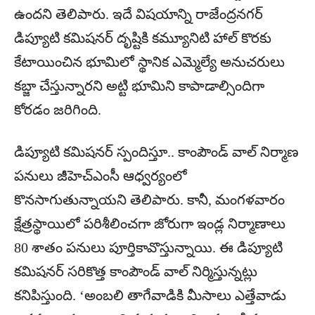
ఉంద‌ని తెలిపారు. ఇదే విష‌యాన్ని రాజేంద్ర‌న‌గ‌ర్
డిప్యూటి క‌మిష‌న‌ర్ దృష్టికి క‌మ్యూనిటి హాల్ కొర‌కు
కేటాయించిన భూమిలో స్థానిక ఎమ్మెల్యే అనుచ‌రులు
క‌బ్జా చేస్తున్నార‌ని అట్టి భూమిని కాపాడాల్సిందిగా
కోర‌డం జ‌రిగింది.
డిప్యూటి క‌మిష‌న‌ర్ స్పందిస్తూ.. కాంపౌండ్ వాల్ నిర్మాణ
ప‌నులు జీహెచ్ఎంసీ ఆధ్వ‌ర్యంలో
కొన‌సాగుతున్నాయ‌ని తెలిపారు. కానీ, మంగ‌ళ‌వారం
క్షేత్ర‌స్థాయిలో ప‌రిశీలించ‌గా జోరుగా ఇండ్ల నిర్మాణాలు
80 శాతం ప‌నులు పూర్తికావొస్తున్నాయి. ఈ డిప్యూటి
క‌మిష‌న‌ర్ సరికొత్త‌ కాంపౌండ్ వాల్ నిర్మిస్తున్న‌ట్లు
క‌నిపిస్తుంది. ‘అంబలి తాగేవాడికి మీసాలు ఎత్తేవాడు