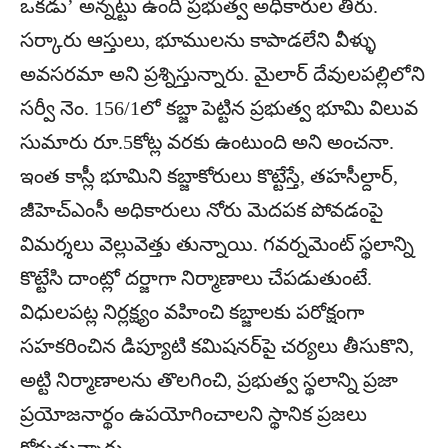
ఒకడు’ అన్నట్టు ఉంది ప్రభుత్వ అధికారుల తీరు.
సర్కారు ఆస్తులు, భూములను కాపాడలేని వీళ్ళు
అవసరమా అని ప్రశ్నిస్తున్నారు. మైలార్ దేవులపల్లిలోని
సర్వీ నెం. 156/1లో కబ్జా పెట్టిన ప్రభుత్వ భూమి విలువ
సుమారు రూ.5కోట్ల వరకు ఉంటుంది అని అంచనా.
ఇంత కాస్లీ భూమిని కబ్జాకోరులు కొట్టేస్తే, తహసీల్దార్,
జీహెచ్ఎంసీ అధికారులు నోరు మెదపక పోవడంపై
విమర్శలు వెల్లువెత్తు తున్నాయి. గవర్నమెంట్ స్థలాన్ని
కొట్టేసి దాంట్లో దర్జాగా నిర్మాణాలు చేపడుతుంటే.
విధులప‌ట్ల నిర్ల‌క్ష్యం వ‌హించి క‌బ్జాల‌కు ప‌రోక్షంగా
స‌హ‌క‌రించిన డిప్యూటి క‌మిష‌న‌ర్‌పై చ‌ర్య‌లు తీసుకొని,
అట్టి నిర్మాణాల‌ను తొల‌గించి, ప్ర‌భుత్వ స్థలాన్ని ప్ర‌జా
ప్ర‌యోజ‌నార్థం ఉప‌యోగించాల‌ని స్థానిక ప్రజలు