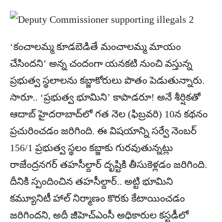
‘కంచాలమ్మ కూడబెడితే మంచాలమ్మ మాయం
చేసిందని’ అన్న చందంగా యనకటి నుంచి వస్తున్న
ప్రభుత్వ స్థలాలను కబ్జాకోరులు పొతం పెడుతున్నారు.
సారూ.. ‘ప్రభుత్వ భూమిని’ కాపాడరూ! అనే శీర్షిక‌తో
ఆదాబ్ హైద‌రాబాద్‌లో గత నెల (ఫిబ్రవరి) 10న క‌థ‌నం
ప్ర‌చురించ‌డం జ‌రిగింది. ఈ విష‌యాన్ని స‌ర్వే నెంబ‌ర్
156/1 ప్ర‌భుత్వ స్థ‌లం క‌బ్జాకు గుర‌వుతున్న‌ట్లు
రాజేంద్ర‌న‌గ‌ర్ త‌హ‌సీల్దార్ దృష్టికి తీసుకెళ్ల‌డం జ‌రిగింది.
దీనికి స్పందించిన త‌హ‌సీల్దార్‌.. అట్టి భూమిని
క‌మ్యూనిటీ హాల్‌ నిర్మాణం కొర‌కు కేటాయించ‌డం
జ‌రిగిందని, అదీ జీహెచ్ఎంసీ అధికారుల‌ కస్ట‌డీలో