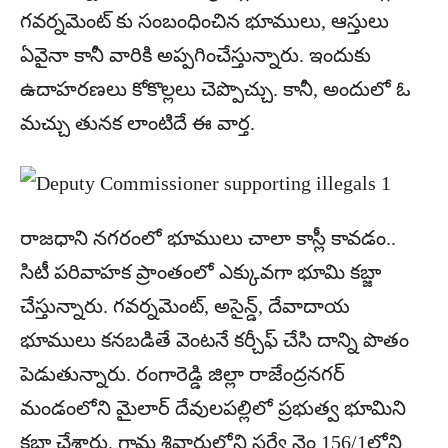
గవర్నమెంట్ కు సంబంధించిన భూములు, ఆస్తులు
ఏవైనా కానీ వారికి అప్పగించేస్తున్నారు. ఇందుకు
ఉదాహరణలు కోకొల్లలు చెప్పొచ్చు. కానీ, అందులో ఓ
మచ్చు తునక లాంటిదే ఈ వార్త.
రాజధాని నగరంలో భూములు చాలా కాస్లీ కావడం..
సిటీ పరివాహక ప్రాంతంలో ఎక్కువగా భూమి కబ్జా
చేస్తున్నారు. గవర్నమెంట్, అసైన్డ్, దేవాదాయ
భూములు కనబడితే వెంటనే కర్చీఫ్ చేసి దాన్ని పొతం
పెడుతున్నారు. రంగారెడ్డి జిల్లా రాజేంద్రనగర్
మండంలోని మైలార్ దేవులపల్లిలో ప్రభుత్వ భూమిని
కబ్జా చేశారు. గ్రామ శివారులోని సర్వే నెం 156/1లోని