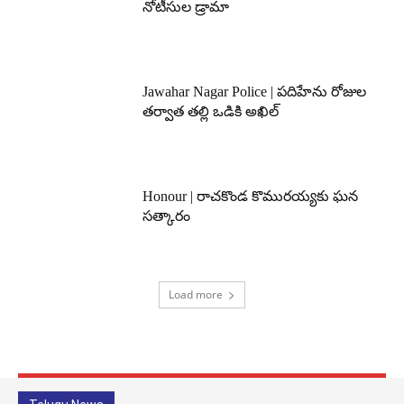
నోటీసుల డ్రామా
Jawahar Nagar Police | పదిహేను రోజుల
తర్వాత తల్లి ఒడికి అఖిల్
Honour | రాచకొండ కొమురయ్యకు ఘన
సత్కారం
Load more