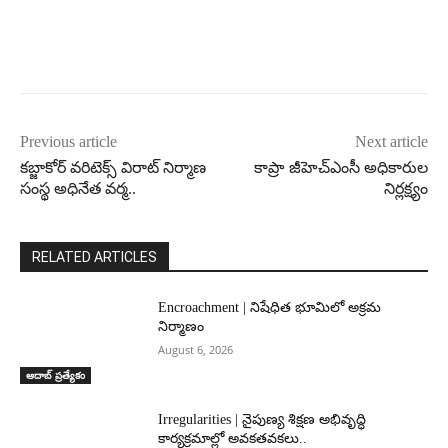
Previous article
Next article
కబ్జాకోర్‌ వరిటెక్స్‌ విరాట్‌ నిర్మాణ
కాప్రా జీహెచ్‌ఎంసీ అధికారుల
సంస్థ అధినేత వర్మ..
నిర్లక్ష్యం
RELATED ARTICLES
Encroachment | నిషేధిత భూమిలో అక్రమ
నిర్మాణం
August 6, 2026
ఆదాబ్ ప్రత్యేకం
Irregularities | నైపుణ్య శిక్షణ అభివృద్ధి
కార్యక్రమాల్లో అవకతవకలు..