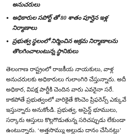
అనుచరులు
అధికారుల సపోర్ట్ తో 80 శాతం పూర్తైన ఇళ్ల
నిర్మాణాలు
ప్రభుత్వ స్థలంలో నిర్మించిన అక్రమ నిర్మాణాలను
తొలగించాలంటున్న స్థానికులు
తెలంగాణ రాష్ట్రంలో రాజకీయ నాయకులు, వాళ్ల
అనుచరులకు అధికారులు గులాంగిరి చేస్తున్నారు. అదీ
అధికార, విపక్ష పార్టీకి చెందిన వారు ఎవరైనా సరే.
కాకపోతే ప్రభుత్వంలో వారికైతే కొంచెం ప్రిఫరెన్స్ ఎక్కువే
ఇస్తున్నారు అనుకోండి. ప్రభుత్వ, అసైన్డ్ భూములు,
సర్కారు ఆస్తులు కొల్లగొడుతున్న సరిచప్పుడు లేకుండా
ఉంటున్నారు. ‘అత్తసొమ్ము అల్లుడు దానం చేసినట్లు’