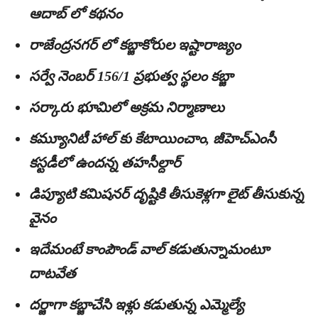
ఆదాబ్ లో క‌థ‌నం
రాజేంద్ర‌న‌గ‌ర్ లో కబ్జాకోరుల ఇష్టారాజ్యం
స‌ర్వే నెంబ‌ర్ 156/1 ప్ర‌భుత్వ స్థ‌లం క‌బ్జా
సర్కారు భూమిలో అక్రమ నిర్మాణాలు
క‌మ్యూనిటీ హాల్ కు కేటాయించాం, జీహెచ్ఎంసీ
కస్ట‌డీలో ఉంద‌న్న త‌హ‌సీల్దార్‌
డిప్యూటి క‌మిష‌న‌ర్ దృష్టికి తీసుకెళ్లగా లైట్ తీసుకున్న
వైనం
ఇదేమంటే కాంపౌండ్ వాల్ కడుతున్నామంటూ
దాటవేత
దర్జాగా కబ్జాచేసి ఇళ్లు కడుతున్న ఎమ్మెల్యే