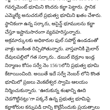
గవర్నమెంట్ భూమిని కొందరు కబ్జా పెట్టారు. స్థానిక
ఎమ్మెల్యే అనుచ‌రులే ప్రభుత్వ భూమిని ఖతం చేశారు.
స్థానికంగా ఉన్న సర్కారు, అసైన్డ్ భూములను కబ్జా
చేస్తూ ఇష్టానుసారంగా వ్యవహరిస్తున్నారు.
అక్రమార్కులకు అధికారుల ఫుల్ సపోర్ట్ ఉండడంతో
వాళ్లు ఇంకింత రెచ్చిపోతున్నారు. వాస్తవానికి మైలార్
దేవులపల్లిలో గత సర్కారు.. డబుల్ బెడ్రూం ఇండ్ల
నిర్మాణం కోసం సర్వే నెం 156/1లోని ప్రభుత్వ భూమి
కేటాయించింది. అయితే ఇదే సర్వే నెంబర్ లోని కొంత
భూమిలో ప్రజలు వెంకటేశ్వర స్వామి ఆలయం
నిర్మించుకున్నారు. ‘ఊరుకున్న శంఖాన్ని ఊది
చెడగొట్టినట్లు’గా పక్కనే ఉన్న ప్రభుత్వ భూమిపై
కబ్జాకోరుల కన్నుపడి దాన్ని కొట్టేసేందుకు ప్రయత్నాలు