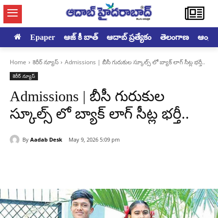
Epaper
ఆజ్ కీ బాత్
ఆదాబ్ ప్రత్యేకం
తెలంగాణ
ఆంధ్రప్ర
Home
కెరీర్ న్యూస్
Admissions | బీసీ గురుకుల స్కూల్స్ లో బ్యాక్ లాగ్ సీట్ల భర్తీ..
కెరీర్ న్యూస్
Admissions | బీసీ గురుకుల
స్కూల్స్ లో బ్యాక్ లాగ్ సీట్ల భర్తీ..
By
Aadab Desk
May 9, 2026 5:09 pm