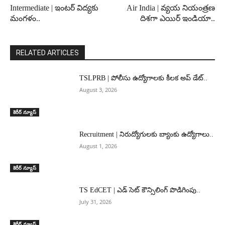
Intermediate | ఇంటర్ విద్యకు
Air India | వ్యయ నియంత్రణ
మంగళం..
దిశగా ఎయిర్ ఇండియా..
RELATED ARTICLES
TSLPRB | పోలీసు ఉద్యోగాలకు కీలక అప్ డేట్..
August 3, 2026
కెరీర్ న్యూస్
Recruitment | నిరుద్యోగులకు బ్యాంకు ఉద్యోగాలు..
August 1, 2026
కెరీర్ న్యూస్
TS EdCET | ఎడ్ సెట్ కౌన్సిలింగ్ పొడిగింపు..
July 31, 2026
కెరీర్ న్యూస్