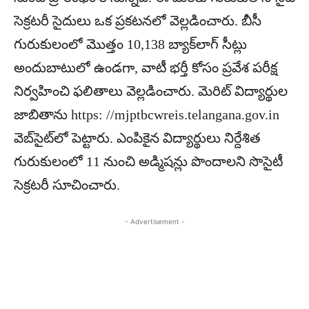
సెక్రటరీ సైదులు ఒక ప్రకటనలో వెల్లడించారు. బీసీ
గురుకులంలో మొత్తం 10,138 బ్యాక్‌లాగ్‌ సీట్లు
అందుబాటులో ఉండగా, వాటీ భర్తీ కోసం ప్రవేశ పరీక్ష
నిర్వహించి ఫలితాలు వెల్లడించారు. మెరిట్‌ విద్యార్థుల
జాబితాను https: //mjptbcwreis.telangana.gov.in
వెబ్‌సైట్‌లో పెట్టారు. ఎంపికైన విద్యార్థులు నిర్దేశిత
గురుకులంలో 11 నుంచి అడ్మిషన్లు పొందాలని సొసైటీ
సెక్రటరీ సూచించారు.
- Advertisement -