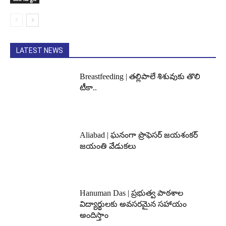
LATEST NEWS
Breastfeeding | తల్లిపాలే శిశువుకు తొలి
టీకా..
Aliabad | ఘనంగా ప్రొఫెసర్ జయశంకర్
జయంతి వేడుకలు
Hanuman Das | ప్రభుత్వ పాఠశాల
విద్యార్థులకు అవసరమైన సహాయం
అందిస్తాం