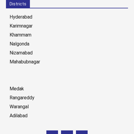
Districts
Hyderabad
Karimnagar
Khammam
Nalgonda
Nizamabad
Mahabubnagar
Medak
Rangareddy
Warangal
Adilabad