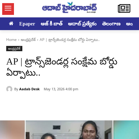
Epaper
ఆజ్ కీ బాత్
ఆదాబ్ ప్రత్యేకం
తెలంగాణ
ఆంధ్రప్ర
Home
ఆంధ్రప్రదేశ్
AP | ట్రాన్స్‌జెండర్ల సంక్షేమ బోర్డు ఏర్పాటు..
ఆంధ్రప్రదేశ్
AP | ట్రాన్స్‌జెండర్ల సంక్షేమ బోర్డు
ఏర్పాటు..
By
Aadab Desk
May 13, 2026 4:00 pm