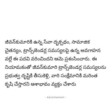
జీవన్‌కుమారికి ఉన్న సేవా దృక్పథం, సామాజిక
చైతన్యం, ట్రాన్స్‌జెండర్ల సమస్యలపై ఉన్న అవగాహన
వల్లే ఈ పదవి వరించిందని ఆమె ప్రశంసించారు. ఈ
నియామకంతో జీవన్‌కుమారి ట్రాన్స్‌జెండర్ల సమస్యలను
ప్రభుత్వ దృష్టికి తీసుకెళ్లి, వారి సంక్షేమానికి మరింత
కృషి చేస్తారని ఆశాభావం వ్యక్తం చేశారు
- Advertisement -