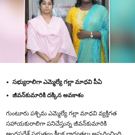
సభ్యురాలిగా ఎమ్మెల్యే గల్లా మాధవి పీఏ
జీవన్‌కుమారికి దక్కిన అవకాశం
గుంటూరు పశ్చిమ ఎమ్మెల్యే గల్లా మాధవి వ్యక్తిగత
సహాయకురాలిగా పనిచేస్తున్న జీవన్‌కుమారికి
ఆంధ్రప్రదేశ్ ప్రభుత్వం కీలక బాధ్యతలు అప్పగించింది.