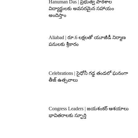
Hanuman Das | ప్రభుత్వ పాఠశాల
విద్యార్థులకు అవసరమైన సహాయం
అందిస్తాం
Aliabad | రూ.6 లక్షలతో యూజీడీ నిర్మాణ
పనులకు శ్రీకారం
Celebrations | సైధోనీ గడ్డ తండలో ఘనంగా
తీజ్ ఉత్సవాలు
Congress Leaders | జయశంకర్ ఆశయాలు
భావితరాలకు స్ఫూర్తి