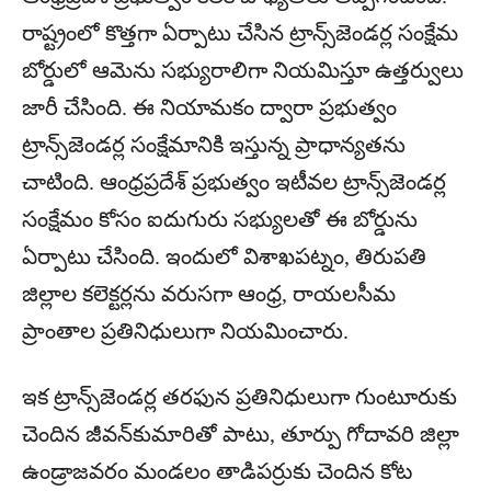
రాష్ట్రంలో కొత్తగా ఏర్పాటు చేసిన ట్రాన్స్‌జెండర్ల సంక్షేమ
బోర్డులో ఆమెను సభ్యురాలిగా నియమిస్తూ ఉత్తర్వులు
జారీ చేసింది. ఈ నియామకం ద్వారా ప్రభుత్వం
ట్రాన్స్‌జెండర్ల సంక్షేమానికి ఇస్తున్న ప్రాధాన్యతను
చాటింది. ఆంధ్రప్రదేశ్ ప్రభుత్వం ఇటీవల ట్రాన్స్‌జెండర్ల
సంక్షేమం కోసం ఐదుగురు సభ్యులతో ఈ బోర్డును
ఏర్పాటు చేసింది. ఇందులో విశాఖపట్నం, తిరుపతి
జిల్లాల కలెక్టర్లను వరుసగా ఆంధ్ర, రాయలసీమ
ప్రాంతాల ప్రతినిధులుగా నియమించారు.
ఇక ట్రాన్స్‌జెండర్ల తరఫున ప్రతినిధులుగా గుంటూరుకు
చెందిన జీవన్‌కుమారితో పాటు, తూర్పు గోదావరి జిల్లా
ఉండ్రాజవరం మండలం తాడిపర్రుకు చెందిన కోట