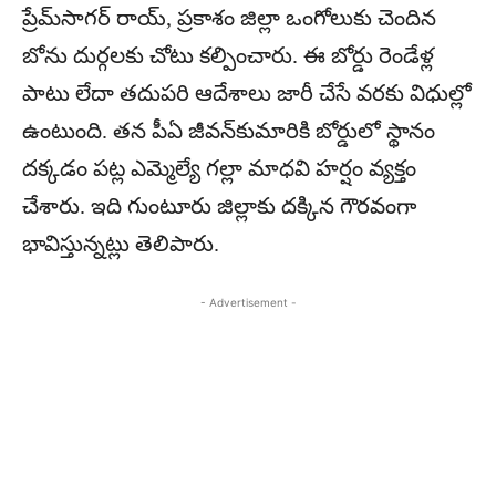
ప్రేమ్‌సాగర్‌ రాయ్, ప్రకాశం జిల్లా ఒంగోలుకు చెందిన
బోను దుర్గలకు చోటు కల్పించారు. ఈ బోర్డు రెండేళ్ల
పాటు లేదా తదుపరి ఆదేశాలు జారీ చేసే వరకు విధుల్లో
ఉంటుంది. తన పీఏ జీవన్‌కుమారికి బోర్డులో స్థానం
దక్కడం పట్ల ఎమ్మెల్యే గల్లా మాధవి హర్షం వ్యక్తం
చేశారు. ఇది గుంటూరు జిల్లాకు దక్కిన గౌరవంగా
భావిస్తున్నట్లు తెలిపారు.
- Advertisement -