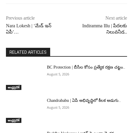
Previous article
Next article
Nara Lokesh | ‘మేడ్ ఇన్
Indiramma Illu | పేదలకు
ఏపీ’…
నిలువనీడ..
RELATED ARTICLES
BC Protection | బీసీల కోసం ప్రత్యేక రక్షణ చట్టం..
August 5, 2026
ఆంధ్రప్రదేశ్
Chandrababu | ఏపీ అభివృద్ధిలో కీలక అడుగు..
August 5, 2026
ఆంధ్రప్రదేశ్