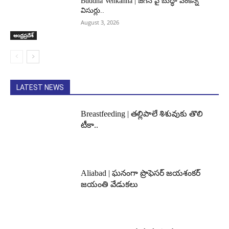
Buddha Venkanna | జగన్ పై బుద్ధా వెంకన్న
విసుర్లు..
August 3, 2026
ఆంధ్రప్రదేశ్
LATEST NEWS
Breastfeeding | తల్లిపాలే శిశువుకు తొలి
టీకా..
Aliabad | ఘనంగా ప్రొఫెసర్ జయశంకర్
జయంతి వేడుకలు