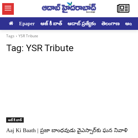
Epaper
ఆజ్ కీ బాత్
ఆదాబ్ ప్రత్యేకం
తెలంగాణ
ఆంధ్రప్ర
Tags
YSR Tribute
Tag:
YSR Tribute
ఆజ్ కీ బాత్
Aaj Ki Baath | ప్రజా బాంధవుడు వైఎస్సార్‌కు ఘన నివాళి