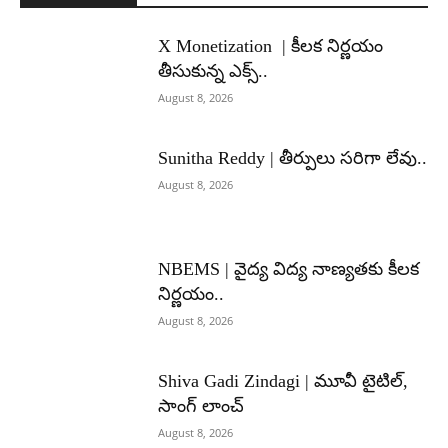
X Monetization | కీలక నిర్ణయం
తీసుకున్న ఎక్స్..
August 8, 2026
Sunitha Reddy | తీర్పులు సరిగా లేవు..
August 8, 2026
NBEMS | వైద్య విద్య నాణ్యతకు కీలక
నిర్ణయం..
August 8, 2026
Shiva Gadi Zindagi | మూవీ టైటిల్,
సాంగ్ లాంచ్
August 8, 2026