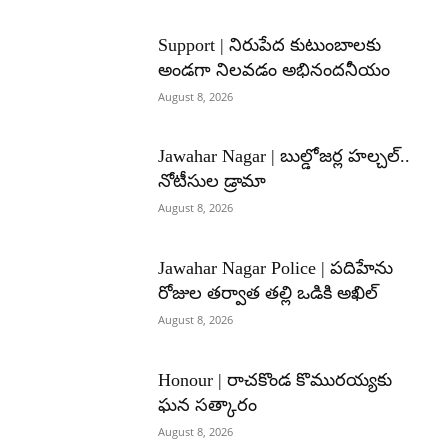
Support | నిరుపేద కుటుంబాలకు
అండగా నిలవడం అభినందనీయం
August 8, 2026
Jawahar Nagar | బుల్డోజర్ల హల్చల్..
నోటీసుల డ్రామా
August 8, 2026
Jawahar Nagar Police | పదిహేను
రోజుల తర్వాత తల్లి ఒడికి అఖిల్
August 8, 2026
Honour | రాచకొండ కొమురయ్యకు
ఘన సత్కారం
August 8, 2026