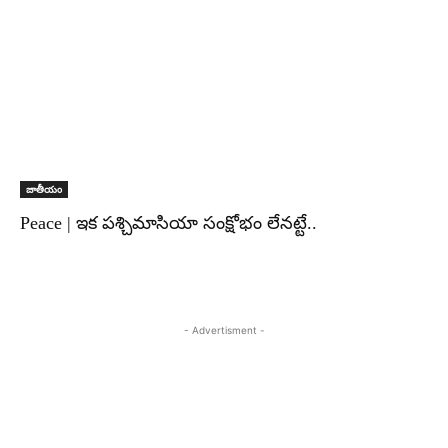
జాతీయం
Peace | ఇక పశ్చిమాసియా సంక్షోభం లేనట్టే..
- Advertisment -