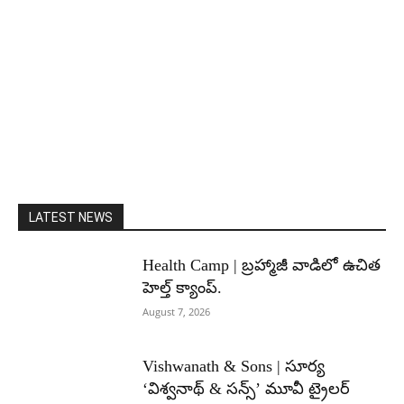
LATEST NEWS
Health Camp | బ్రహ్మాజీ వాడిలో ఉచిత
హెల్త్ క్యాంప్.
August 7, 2026
Vishwanath & Sons | సూర్య
‘విశ్వనాథ్ & సన్స్’ మూవీ ట్రైలర్