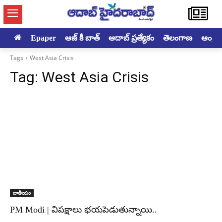
Epaper
ఆజ్ కీ బాత్
ఆదాబ్ ప్రత్యేకం
తెలంగాణ
ఆంధ్రప్ర
Tags
West Asia Crisis
Tag:
West Asia Crisis
జాతీయం
PM Modi | విపక్షాలు భయపెడుతున్నాయి..