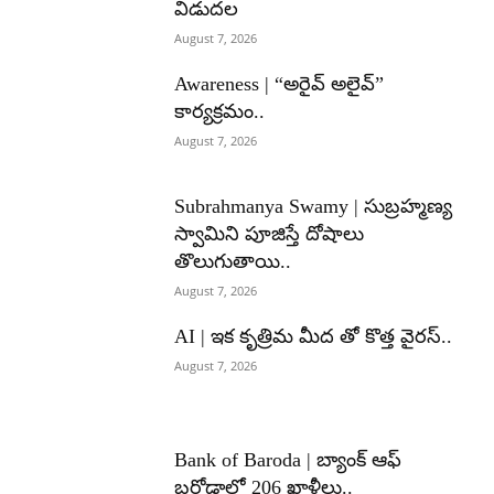
విడుదల
August 7, 2026
Awareness | “అరైవ్ అలైవ్”
కార్యక్రమం..
August 7, 2026
Subrahmanya Swamy | సుబ్రహ్మణ్య
స్వామిని పూజిస్తే దోషాలు
తొలుగుతాయి..
August 7, 2026
AI | ఇక కృత్రిమ మీద తో కొత్త వైరస్..
August 7, 2026
Bank of Baroda | బ్యాంక్‌ ఆఫ్‌
బరోడాలో 206 ఖాళీలు..