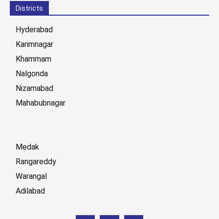
Districts
Hyderabad
Karimnagar
Khammam
Nalgonda
Nizamabad
Mahabubnagar
Medak
Rangareddy
Warangal
Adilabad