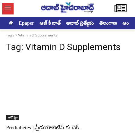
Epaper
ఆజ్ కీ బాత్
ఆదాబ్ ప్రత్యేకం
తెలంగాణ
ఆంధ్రప్ర
Tags
Vitamin D Supplements
Tag:
Vitamin D Supplements
ఆరోగ్యం
Prediabetes | ప్రీడయాబెటిస్ కు చెక్..