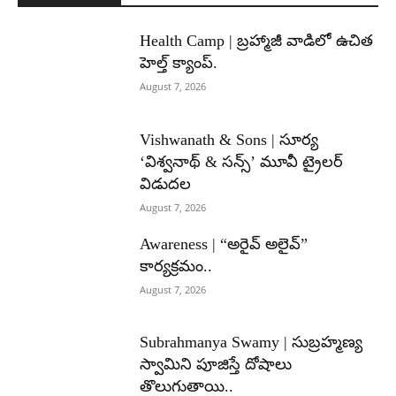
Health Camp | బ్రహ్మాజీ వాడిలో ఉచిత
హెల్త్ క్యాంప్.
August 7, 2026
Vishwanath & Sons | సూర్య
‘విశ్వనాథ్ & సన్స్’ మూవీ ట్రైలర్
విడుదల
August 7, 2026
Awareness | “అరైవ్ అలైవ్”
కార్యక్రమం..
August 7, 2026
Subrahmanya Swamy | సుబ్రహ్మణ్య
స్వామిని పూజిస్తే దోషాలు
తొలుగుతాయి..