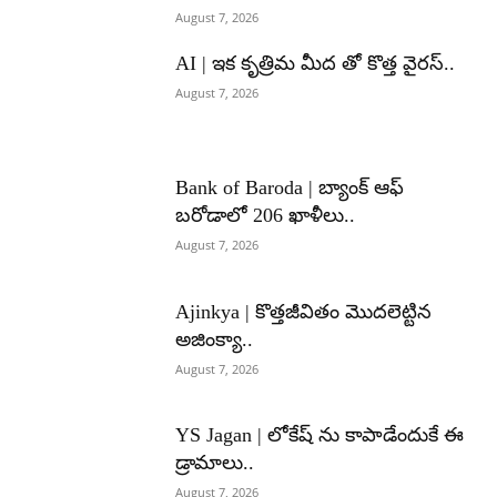
August 7, 2026
AI | ఇక కృత్రిమ మీద తో కొత్త వైరస్..
August 7, 2026
Bank of Baroda | బ్యాంక్‌ ఆఫ్‌
బరోడాలో 206 ఖాళీలు..
August 7, 2026
Ajinkya | కొత్తజీవితం మొదలెట్టిన
అజింక్యా..
August 7, 2026
YS Jagan | లోకేష్ ను కాపాడేందుకే ఈ
డ్రామాలు..
August 7, 2026