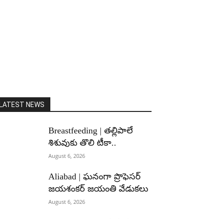
LATEST NEWS
Breastfeeding | తల్లిపాలే
శిశువుకు తొలి టీకా..
August 6, 2026
Aliabad | ఘనంగా ప్రొఫెసర్
జయశంకర్ జయంతి వేడుకలు
August 6, 2026