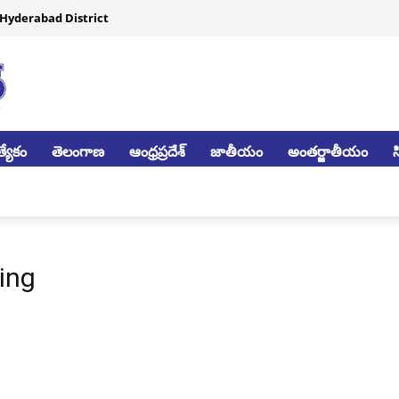
Hyderabad District
్యేకం
తెలంగాణ
ఆంధ్రప్రదేశ్
జాతీయం
అంతర్జాతీయం
ing