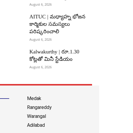
August 6, 2026
AITUC | మధ్యాహ్న భోజన
కార్మికుల సమస్యలు
పరిష్కరించాలి
August 6, 2026
Kalwakurthy | రూ.1.30
కోట్లతో మినీ స్టేడియం
August 6, 2026
Medak
Rangareddy
Warangal
Adilabad