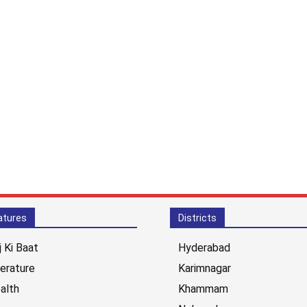
atures
Districts
j Ki Baat
Hyderabad
terature
Karimnagar
alth
Khammam