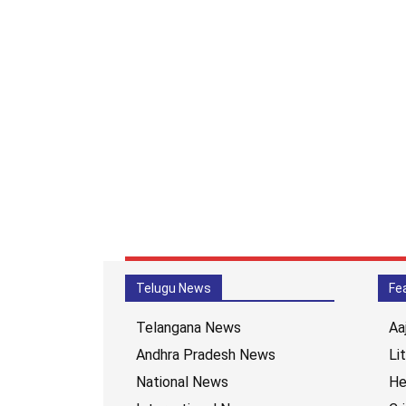
Telugu News
Fe
Telangana News
Aa
Andhra Pradesh News
Li
National News
He