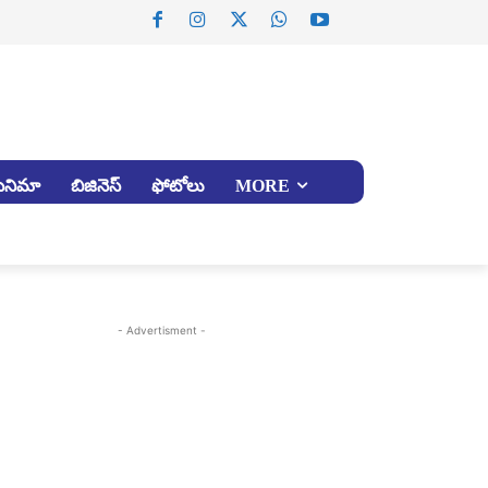
సినిమా
బిజినెస్
ఫోటోలు
MORE
- Advertisment -