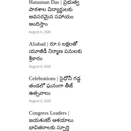
Hanuman Das | ప్రభుత్వ
పాఠశాల విద్యార్థులకు
అవసరమైన సహాయం
అందిస్తాం
August 6, 2026
Aliabad | రూ.6 లక్షలతో
యూజీడీ నిర్మాణ పనులకు
శ్రీకారం
August 6, 2026
Celebrations | సైధోనీ గడ్డ
తండలో ఘనంగా తీజ్
ఉత్సవాలు
August 6, 2026
Congress Leaders |
జయశంకర్ ఆశయాలు
భావితరాలకు స్ఫూర్తి