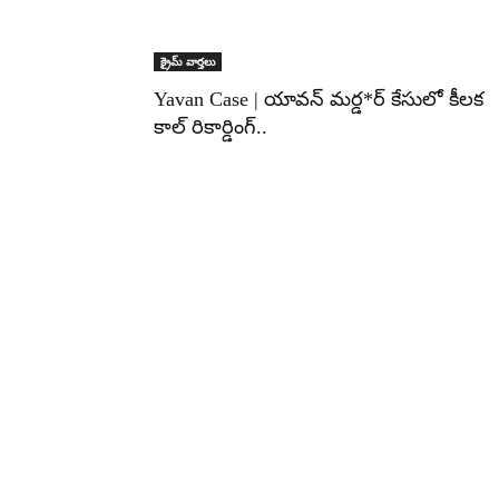
క్రైమ్ వార్తలు
Yavan Case | యావన్ మర్డ*ర్ కేసులో కీలక
కాల్ రికార్డింగ్..