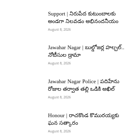
Support | నిరుపేద కుటుంబాలకు
అండగా నిలవడం అభినందనీయం
August 8, 2026
Jawahar Nagar | బుల్డోజర్ల హల్చల్..
నోటీసుల డ్రామా
August 8, 2026
Jawahar Nagar Police | పదిహేను
రోజుల తర్వాత తల్లి ఒడికి అఖిల్
August 8, 2026
Honour | రాచకొండ కొమురయ్యకు
ఘన సత్కారం
August 8, 2026