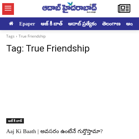
Epaper
ఆజ్ కీ బాత్
ఆదాబ్ ప్రత్యేకం
తెలంగాణ
ఆంధ్రప్ర
Tags
True Friendship
Tag:
True Friendship
ఆజ్ కీ బాత్
Aaj Ki Baath | అవసరం ఉంటేనే గుర్తొస్తామా?