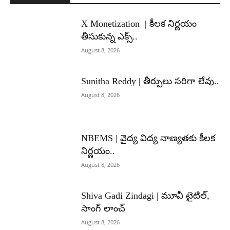
X Monetization | కీలక నిర్ణయం
తీసుకున్న ఎక్స్..
August 8, 2026
Sunitha Reddy | తీర్పులు సరిగా లేవు..
August 8, 2026
NBEMS | వైద్య విద్య నాణ్యతకు కీలక
నిర్ణయం..
August 8, 2026
Shiva Gadi Zindagi | మూవీ టైటిల్,
సాంగ్ లాంచ్
August 8, 2026