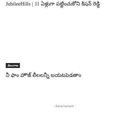
JubileeHills | 11 ఏళ్లుగా పట్టించుకోని కిషన్ రెడ్డి
తెలంగాణ
నీ ఫాం హౌజ్ లీలలన్నీ బయటపెడతాం
- Advertisment -