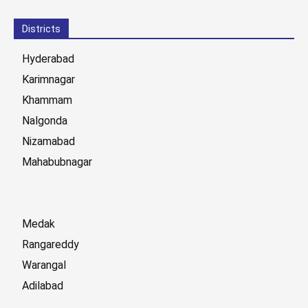
Districts
Hyderabad
Karimnagar
Khammam
Nalgonda
Nizamabad
Mahabubnagar
Medak
Rangareddy
Warangal
Adilabad