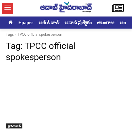
Epaper
ఆజ్ కీ బాత్
ఆదాబ్ ప్రత్యేకం
తెలంగాణ
ఆంధ్రప్ర
Tags
TPCC official spokesperson
Tag:
TPCC official
spokesperson
హైదరాబాద్‌