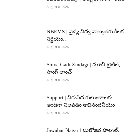
August 8, 2026
NBEMS | వైద్య విద్య నాణ్యతకు కీలక
నిర్ణయం..
August 8, 2026
Shiva Gadi Zindagi | మూవీ టైటిల్,
సాంగ్ లాంచ్
August 8, 2026
Support | నిరుపేద కుటుంబాలకు
అండగా నిలవడం అభినందనీయం
August 8, 2026
Jawahar Nagar | బుల్డోజర్ల హల్చల్..