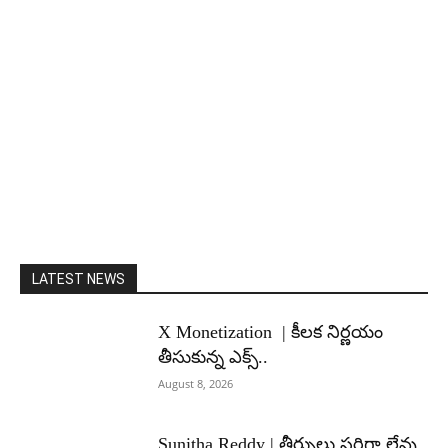
LATEST NEWS
X Monetization | కీలక నిర్ణయం
తీసుకున్న ఎక్స్..
August 8, 2026
Sunitha Reddy | తీర్పులు సరిగా లేవు..