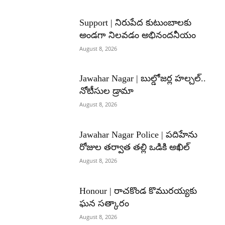
Support | నిరుపేద కుటుంబాలకు
అండగా నిలవడం అభినందనీయం
August 8, 2026
Jawahar Nagar | బుల్డోజర్ల హల్చల్..
నోటీసుల డ్రామా
August 8, 2026
Jawahar Nagar Police | పదిహేను
రోజుల తర్వాత తల్లి ఒడికి అఖిల్
August 8, 2026
Honour | రాచకొండ కొమురయ్యకు
ఘన సత్కారం
August 8, 2026