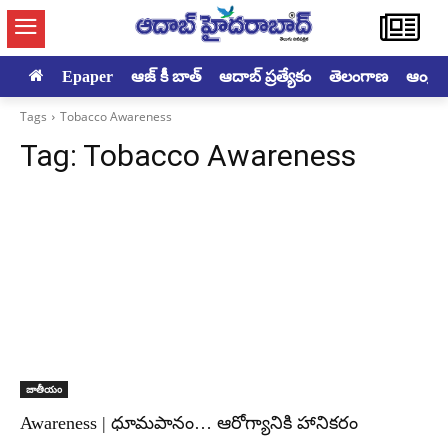
Epaper
ఆజ్ కీ బాత్
ఆదాబ్ ప్రత్యేకం
తెలంగాణ
ఆంధ్రప్ర
Tags
Tobacco Awareness
Tag:
Tobacco Awareness
జాతీయం
Awareness | ధూమపానం… ఆరోగ్యానికి హానికరం