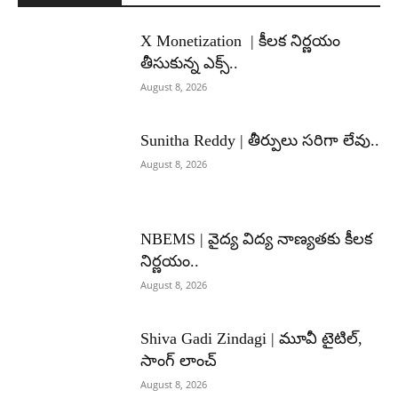
X Monetization | కీలక నిర్ణయం
తీసుకున్న ఎక్స్..
August 8, 2026
Sunitha Reddy | తీర్పులు సరిగా లేవు..
August 8, 2026
NBEMS | వైద్య విద్య నాణ్యతకు కీలక
నిర్ణయం..
August 8, 2026
Shiva Gadi Zindagi | మూవీ టైటిల్,
సాంగ్ లాంచ్
August 8, 2026