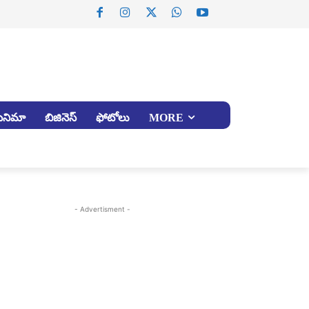
సినిమా
బిజినెస్
ఫోటోలు
MORE
- Advertisment -