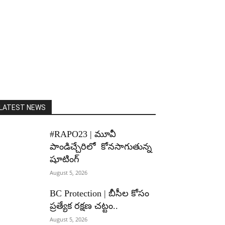
LATEST NEWS
#RAPO23 | మూవీ
పాండిచ్చేరిలో కోనసాగుతున్న
షూటింగ్
August 5, 2026
BC Protection | బీసీల కోసం
ప్రత్యేక రక్షణ చట్టం..
August 5, 2026