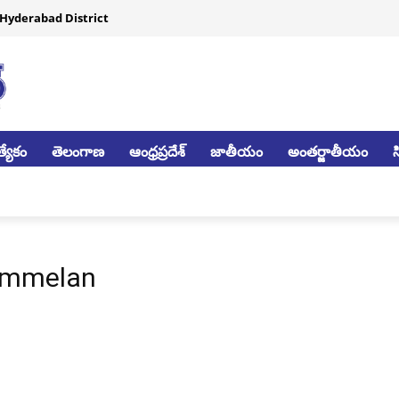
Hyderabad District
్యేకం
తెలంగాణ
ఆంధ్రప్రదేశ్
జాతీయం
అంతర్జాతీయం
Sammelan