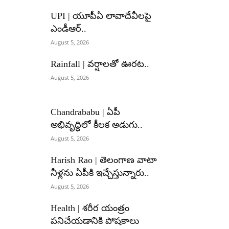
UPI | యూపీఏ లావాదేవీలపై
ఎండీఆర్..
August 5, 2026
Rainfall | వర్షాలతో ఊరట..
August 5, 2026
Chandrababu | ఏపీ
అభివృద్ధిలో కీలక అడుగు..
August 5, 2026
Harish Rao | తెలంగాణ వాటా
నీళ్లను ఏపీకి ఇచ్చేస్తున్నారు..
August 5, 2026
Health | శరీర యంత్రం
పనిచేయడానికి పోషకాలు