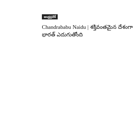
ఆంధ్రప్రదేశ్
Chandrababu Naidu | శక్తివంతమైన దేశంగా
భారత్‌ ఎదుగుతోంది