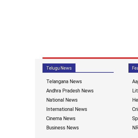
Telugu News
Fe
Telangana News
Aa
Andhra Pradesh News
Li
National News
He
International News
Cr
Cinema News
Sp
Business News
NR