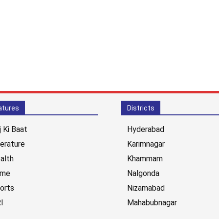
atures
Districts
j Ki Baat
Hyderabad
terature
Karimnagar
alth
Khammam
ime
Nalgonda
orts
Nizamabad
I
Mahabubnagar