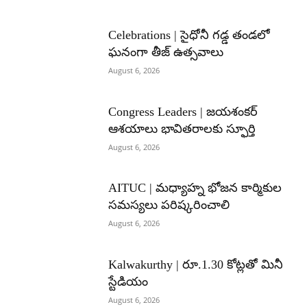
Celebrations | సైధోనీ గడ్డ తండలో
ఘనంగా తీజ్ ఉత్సవాలు
August 6, 2026
Congress Leaders | జయశంకర్
ఆశయాలు భావితరాలకు స్ఫూర్తి
August 6, 2026
AITUC | మధ్యాహ్న భోజన కార్మికుల
సమస్యలు పరిష్కరించాలి
August 6, 2026
Kalwakurthy | రూ.1.30 కోట్లతో మినీ
స్టేడియం
August 6, 2026