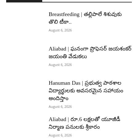
Breastfeeding | తల్లిపాలే శిశువుకు
తొలి టీకా..
August 6, 2026
Aliabad | ఘనంగా ప్రొఫెసర్ జయశంకర్
జయంతి వేడుకలు
August 6, 2026
Hanuman Das | ప్రభుత్వ పాఠశాల
విద్యార్థులకు అవసరమైన సహాయం
అందిస్తాం
August 6, 2026
Aliabad | రూ.6 లక్షలతో యూజీడీ
నిర్మాణ పనులకు శ్రీకారం
August 6, 2026