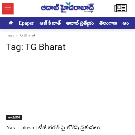
Epaper
ఆజ్ కీ బాత్
ఆదాబ్ ప్రత్యేకం
తెలంగాణ
ఆంధ్రప్ర
Tags
TG Bharat
Tag:
TG Bharat
ఆంధ్రప్రదేశ్
Nara Lokesh | టీజీ భరత్ పై లోకేష్ ప్రశంసలు..