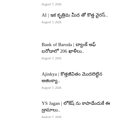
August 7, 2026
AI | ఇక కృత్రిమ మీద తో కొత్త వైరస్..
August 7, 2026
Bank of Baroda | బ్యాంక్‌ ఆఫ్‌
బరోడాలో 206 ఖాళీలు..
August 7, 2026
Ajinkya | కొత్తజీవితం మొదలెట్టిన
అజింక్యా..
August 7, 2026
YS Jagan | లోకేష్ ను కాపాడేందుకే ఈ
డ్రామాలు..
August 7, 2026