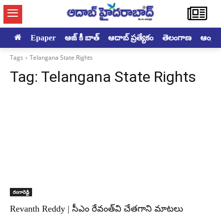
Epaper
ఆజ్ కీ బాత్
ఆదాబ్ ప్రత్యేకం
తెలంగాణ
ఆంధ్రప్ర
Tags
Telangana State Rights
Tag:
Telangana State Rights
రంగారెడ్డి
Revanth Reddy | సీఎం రేవంత్‌వి చేతగాని మాటలు