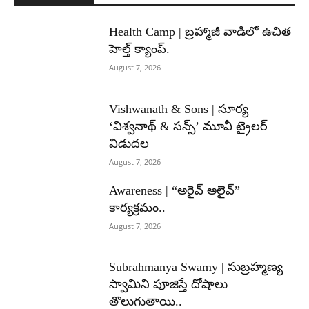
Health Camp | బ్రహ్మాజీ వాడిలో ఉచిత
హెల్త్ క్యాంప్.
August 7, 2026
Vishwanath & Sons | సూర్య
‘విశ్వనాథ్ & సన్స్’ మూవీ ట్రైలర్
విడుదల
August 7, 2026
Awareness | “అరైవ్ అలైవ్”
కార్యక్రమం..
August 7, 2026
Subrahmanya Swamy | సుబ్రహ్మణ్య
స్వామిని పూజిస్తే దోషాలు
తొలుగుతాయి..