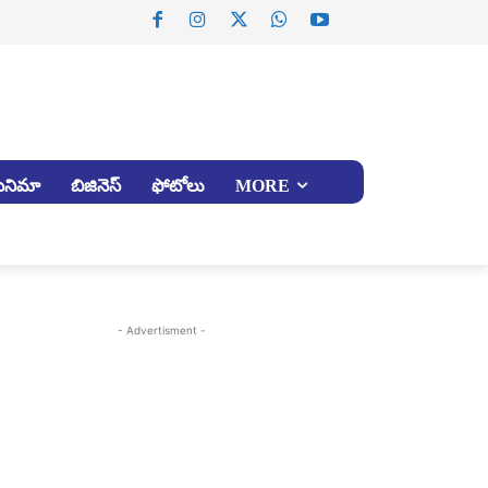
సినిమా
బిజినెస్
ఫోటోలు
MORE
- Advertisment -