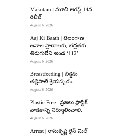
Makutam | మూవీ ఆగస్ట్ 14న
రిలీజ్
August 6, 2026
Aaj Ki Baath | తెలంగాణ
జనాల ప్రాణాలకు, భద్రతకు
తిరుగులేని అండ ‘112’
August 6, 2026
Breastfeeding | బిడ్డకు
తల్లిపాలే శ్రేయస్కరం.
August 6, 2026
Plastic Free | ప్రజలు ప్లాస్టిక్
వాడకాన్ని నిర్మూలించాలి.
August 6, 2026
Arrest | రామకృష్ణ రైస్ మిల్