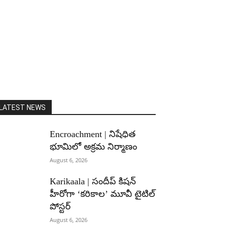
LATEST NEWS
Encroachment | నిషేధిత
భూమిలో అక్రమ నిర్మాణం
August 6, 2026
Karikaala | సందీప్ కిషన్
హీరోగా ‘కరికాల’ మూవీ టైటిల్
పోస్టర్
August 6, 2026