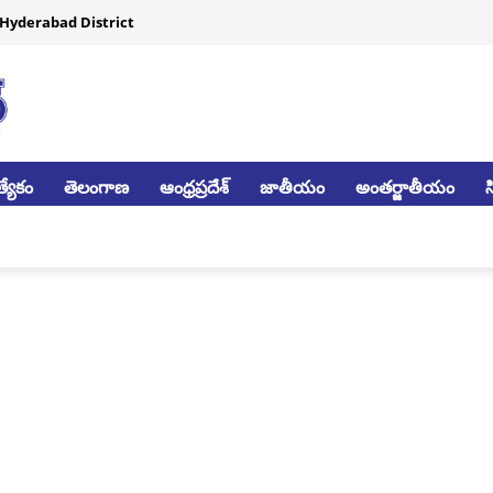
Hyderabad District
్యేకం
తెలంగాణ
ఆంధ్రప్రదేశ్
జాతీయం
అంతర్జాతీయం