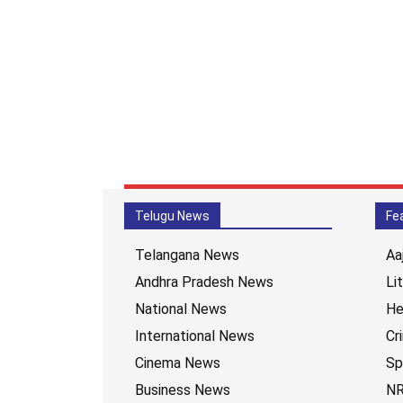
Telugu News
Fe
Telangana News
Aa
Andhra Pradesh News
Li
National News
He
International News
Cr
Cinema News
Sp
Business News
NR