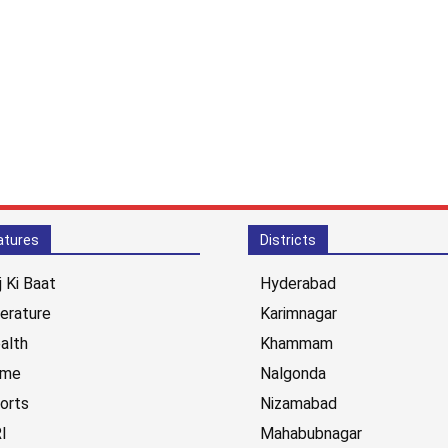
atures
Districts
j Ki Baat
Hyderabad
terature
Karimnagar
alth
Khammam
ime
Nalgonda
orts
Nizamabad
I
Mahabubnagar