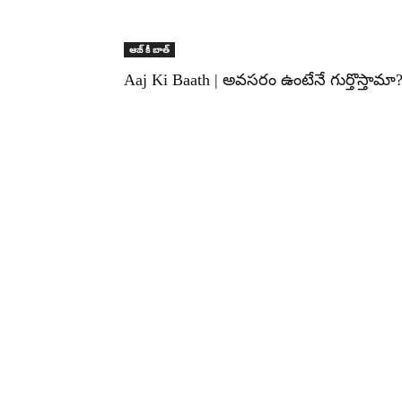
ఆజ్ కీ బాత్
Aaj Ki Baath | అవసరం ఉంటేనే గుర్తొస్తామా