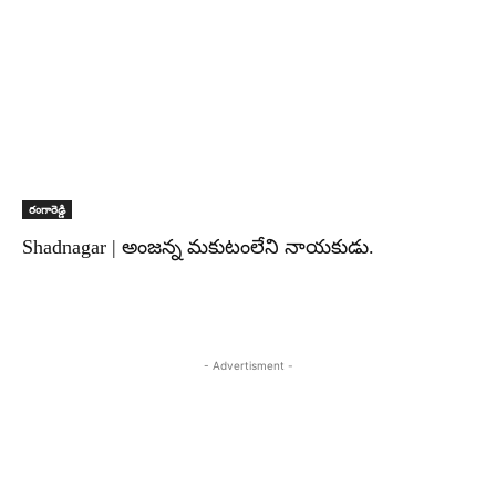
రంగారెడ్డి
Shadnagar | అంజన్న మకుటంలేని నాయకుడు.
- Advertisment -