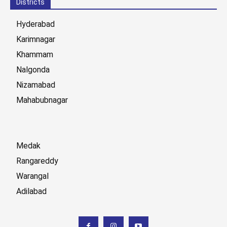
Districts
Hyderabad
Karimnagar
Khammam
Nalgonda
Nizamabad
Mahabubnagar
Medak
Rangareddy
Warangal
Adilabad