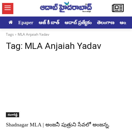
Epaper
ఆజ్ కీ బాత్
ఆదాబ్ ప్రత్యేకం
తెలంగాణ
ఆంధ్రప్ర
Tags
MLA Anjaiah Yadav
Tag:
MLA Anjaiah Yadav
రంగారెడ్డి
Shadnagar MLA | అంజనీ పుత్రుని సేవలో అంజన్న.