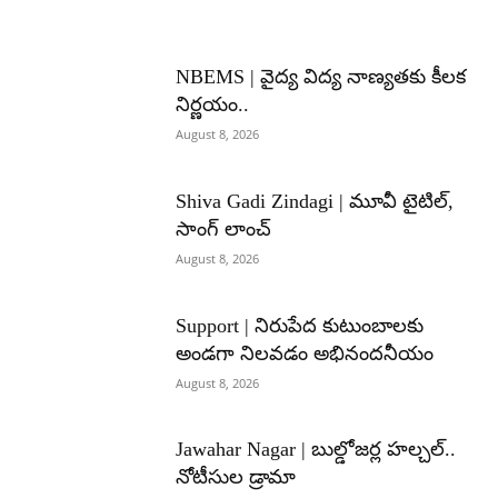
NBEMS | వైద్య విద్య నాణ్యతకు కీలక
నిర్ణయం..
August 8, 2026
Shiva Gadi Zindagi | మూవీ టైటిల్,
సాంగ్ లాంచ్
August 8, 2026
Support | నిరుపేద కుటుంబాలకు
అండగా నిలవడం అభినందనీయం
August 8, 2026
Jawahar Nagar | బుల్డోజర్ల హల్చల్..
నోటీసుల డ్రామా